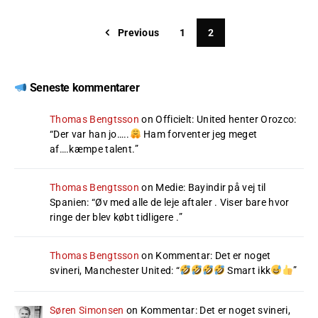
Previous
1
2
Seneste kommentarer
Thomas Bengtsson
on
Officielt: United henter Orozco
:
“
Der var han jo…..
Ham forventer jeg meget
af….kæmpe talent.
”
Thomas Bengtsson
on
Medie: Bayindir på vej til
Spanien
: “
Øv med alle de leje aftaler . Viser bare hvor
ringe der blev købt tidligere .
”
Thomas Bengtsson
on
Kommentar: Det er noget
svineri, Manchester United
: “
Smart ikk
”
Søren Simonsen
on
Kommentar: Det er noget svineri,