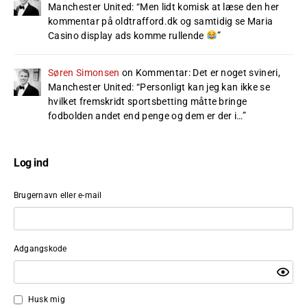
Manchester United
: “
Men lidt komisk at læse den her
kommentar på oldtrafford.dk og samtidig se Maria
Casino display ads komme rullende
”
Søren Simonsen
on
Kommentar: Det er noget svineri,
Manchester United
: “
Personligt kan jeg kan ikke se
hvilket fremskridt sportsbetting måtte bringe
fodbolden andet end penge og dem er der i…
”
Log ind
Brugernavn eller e-mail
Adgangskode
Husk mig