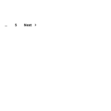
…
5
Next