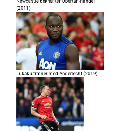
Newcastle bekræfter Obertan-handel
(2011)
Lukaku træner med Anderlecht (2019)