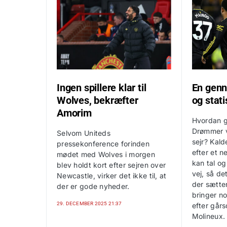
Ingen spillere klar til
En genn
Wolves, bekræfter
og stati
Amorim
Hvordan g
Drømmer vi
Selvom Uniteds
sejr? Kald
pressekonference forinden
efter et 
mødet med Wolves i morgen
kan tal og
blev holdt kort efter sejren over
vej, så de
Newcastle, virker det ikke til, at
der sætte
der er gode nyheder.
bringer n
29. DECEMBER 2025 21:37
efter går
Molineux.