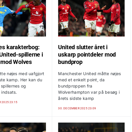
s karakterbog:
United slutter året i
nited-spillerne i
uskarp pointdeler mod
 mod Wolves
bundprop
tte nøjes med uafgjort
Manchester United måtte nøjes
dste kamp. Her kan du
med et enkelt point, da
pillernes og
bundproppen fra
 indsats.
Wolverhampton var på besøg i
årets sidste kamp
 2025 23:15
30. DECEMBER 2025 23:09