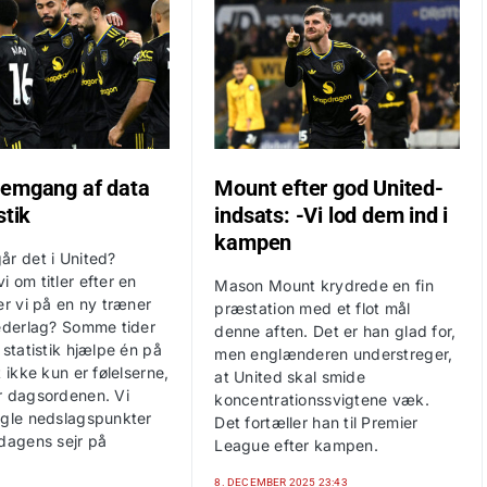
emgang af data
Mount efter god United-
stik
indsats: -Vi lod dem ind i
kampen
år det i United?
 om titler efter en
Mason Mount krydrede en fin
er vi på en ny træner
præstation med et flot mål
nederlag? Somme tider
denne aften. Det er han glad for,
 statistik hjælpe én på
men englænderen understreger,
t ikke kun er følelserne,
at United skal smide
r dagsordenen. Vi
koncentrationssvigtene væk.
ogle nedslagspunkter
Det fortæller han til Premier
sdagens sejr på
League efter kampen.
8. DECEMBER 2025 23:43