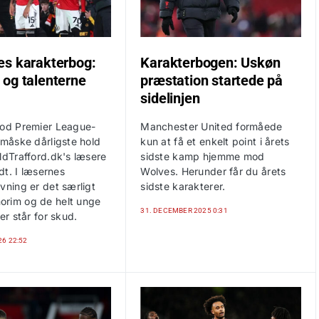
s karakterbog:
Karakterbogen: Uskøn
og talenterne
præstation startede på
sidelinjen
mod Premier League-
Manchester United formåede
 måske dårligste hold
kun at få et enkelt point i årets
ldTrafford.dk's læsere
sidste kamp hjemme mod
ødt. I læsernes
Wolves. Herunder får du årets
vning er det særligt
sidste karakterer.
rim og de helt unge
31. DECEMBER 2025 0:31
der står for skud.
26 22:52