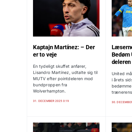
Kaptajn Martínez: – Der
Læserne
er to veje
Bedøm U
deleren
En tydeligt skuffet anfører,
Lisandro Martínez, udtalte sig til
United må
MUTV efter pointdeleren mod
i årets si
bundproppen fra
bedømme s
Wolverhampton.
trænerens
31. DECEMBER 2025 0:19
30. DECEMBER