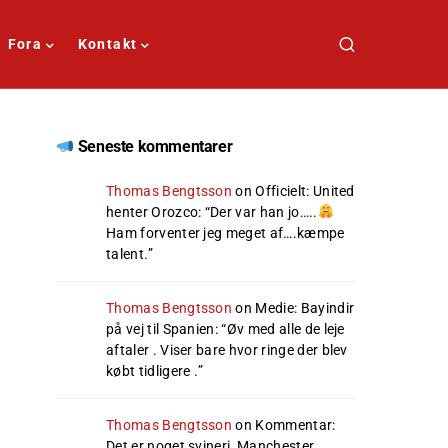
Fora
Kontakt
Seneste kommentarer
Thomas Bengtsson
on
Officielt: United
henter Orozco
: “
Der var han jo…..
Ham forventer jeg meget af….kæmpe
talent.
”
Thomas Bengtsson
on
Medie: Bayindir
på vej til Spanien
: “
Øv med alle de leje
aftaler . Viser bare hvor ringe der blev
købt tidligere .
”
Thomas Bengtsson
on
Kommentar:
Det er noget svineri, Manchester