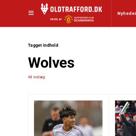
Nyhede
Tagget indhold
Wolves
48 indlæg