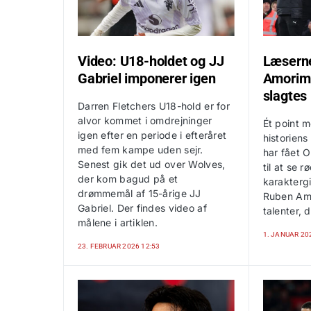
Video: U18-holdet og JJ
Læserne
Gabriel imponerer igen
Amorim 
slagtes
Darren Fletchers U18-hold er for
alvor kommet i omdrejninger
Ét point 
igen efter en periode i efteråret
historiens
med fem kampe uden sejr.
har fået O
Senest gik det ud over Wolves,
til at se r
der kom bagud på et
karaktergi
drømmemål af 15-årige JJ
Ruben Amo
Gabriel. Der findes video af
talenter, 
målene i artiklen.
1. JANUAR 20
23. FEBRUAR 2026 12:53