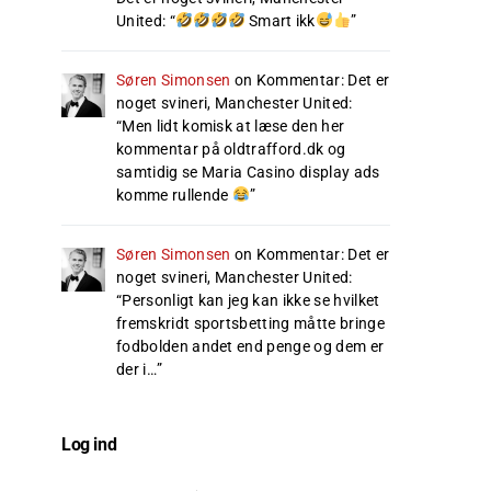
United
: “
Smart ikk
”
Søren Simonsen
on
Kommentar: Det er
noget svineri, Manchester United
:
“
Men lidt komisk at læse den her
kommentar på oldtrafford.dk og
samtidig se Maria Casino display ads
komme rullende
”
Søren Simonsen
on
Kommentar: Det er
noget svineri, Manchester United
:
“
Personligt kan jeg kan ikke se hvilket
fremskridt sportsbetting måtte bringe
fodbolden andet end penge og dem er
der i…
”
Log ind