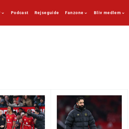
r
Podcast
Rejseguide
Fanzone
Bliv medlem