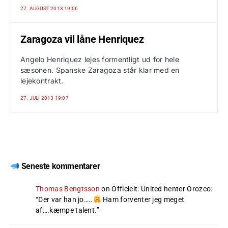
27. AUGUST 2013 19:06
Zaragoza vil låne Henriquez
Angelo Henriquez lejes formentligt ud for hele
sæsonen. Spanske Zaragoza står klar med en
lejekontrakt.
27. JULI 2013 19:07
Seneste kommentarer
Thomas Bengtsson
on
Officielt: United henter Orozco
:
“
Der var han jo…..
Ham forventer jeg meget
af….kæmpe talent.
”