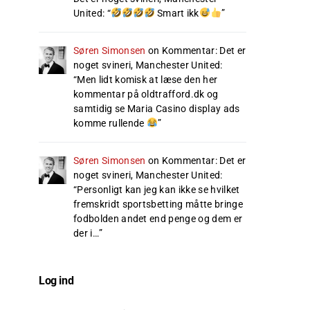
United
: “
Smart ikk
”
Søren Simonsen
on
Kommentar: Det er
noget svineri, Manchester United
:
“
Men lidt komisk at læse den her
kommentar på oldtrafford.dk og
samtidig se Maria Casino display ads
komme rullende
”
Søren Simonsen
on
Kommentar: Det er
noget svineri, Manchester United
:
“
Personligt kan jeg kan ikke se hvilket
fremskridt sportsbetting måtte bringe
fodbolden andet end penge og dem er
der i…
”
Log ind