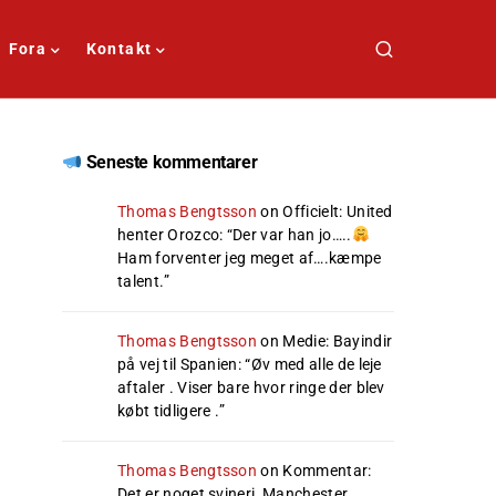
Fora
Kontakt
Seneste kommentarer
Thomas Bengtsson
on
Officielt: United
henter Orozco
: “
Der var han jo…..
Ham forventer jeg meget af….kæmpe
talent.
”
Thomas Bengtsson
on
Medie: Bayindir
på vej til Spanien
: “
Øv med alle de leje
aftaler . Viser bare hvor ringe der blev
købt tidligere .
”
Thomas Bengtsson
on
Kommentar:
Det er noget svineri, Manchester