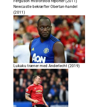
Ferguson misforstod reporter (2011)
Newcastle bekræfter Obertan-handel
(2011)
Lukaku træner med Anderlecht (2019)