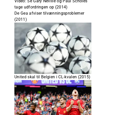
Video: Se Gary Neville og Paul Scholes
tage udfordringen op (2014)
De Gea afviser tilvænningsproblemer
(2011)
United skal til Belgien i CL-kvalen (2015)