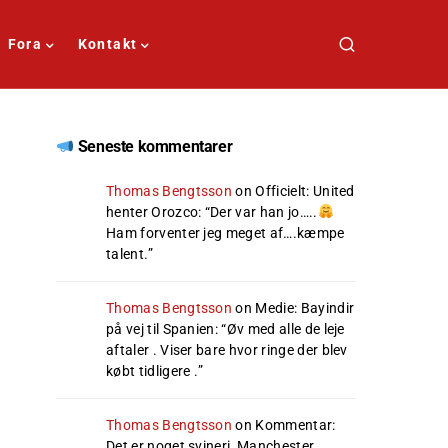
Fora
Kontakt
Seneste kommentarer
Thomas Bengtsson
on
Officielt: United
henter Orozco
: “
Der var han jo…..
Ham forventer jeg meget af….kæmpe
talent.
”
Thomas Bengtsson
on
Medie: Bayindir
på vej til Spanien
: “
Øv med alle de leje
aftaler . Viser bare hvor ringe der blev
købt tidligere .
”
Thomas Bengtsson
on
Kommentar:
Det er noget svineri, Manchester