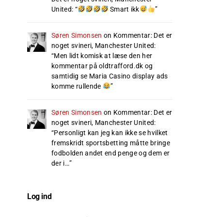
United
: “
Smart ikk
”
Søren Simonsen
on
Kommentar: Det er
noget svineri, Manchester United
:
“
Men lidt komisk at læse den her
kommentar på oldtrafford.dk og
samtidig se Maria Casino display ads
komme rullende
”
Søren Simonsen
on
Kommentar: Det er
noget svineri, Manchester United
:
“
Personligt kan jeg kan ikke se hvilket
fremskridt sportsbetting måtte bringe
fodbolden andet end penge og dem er
der i…
”
Log ind