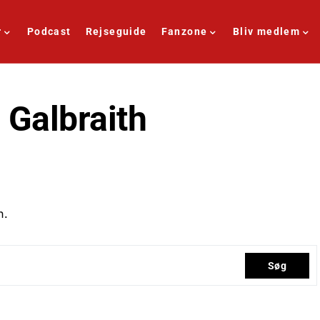
r
Podcast
Rejseguide
Fanzone
Bliv medlem
 Galbraith
n.
Søg