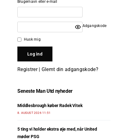
Brugernavn eller e-mail
Adgangskode
Husk mig
Registrer
|
Glemt din adgangskode?
Seneste Man Utd nyheder
Middlesbrough køber Radek Vitek
8. AUGUST 2026 11:51
5 ting vi holder ekstra øje med, når United
møder PSG