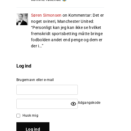
Søren Simonsen
on
Kommentar: Det er
noget svineri, Manchester United
:
“
Personligt kan jeg kan ikke se hvilket
fremskridt sportsbetting måtte bringe
fodbolden andet end penge og dem er
der i…
”
Log ind
Brugernavn eller e-mail
Adgangskode
Husk mig