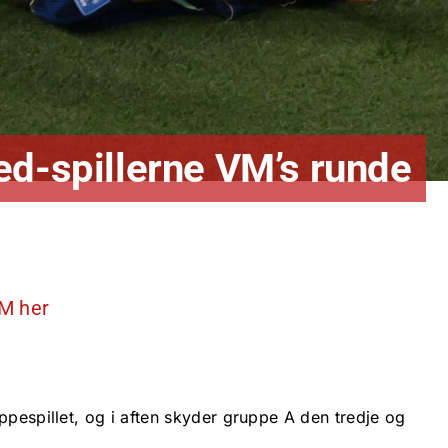
ed-spillerne VM’s runde
VM her
ppespillet, og i aften skyder gruppe A den tredje og
.