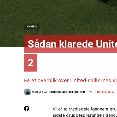
NYHED
Sådan klarede Unit
2
Få et overblik over United-spillernes 
SKREVET AF
RASMUS LYKKE THERKELSEN
24. JUNI 2026 16:47
Vi er to tredjedele igennem gru
sidste gruppespilsrunde i gang