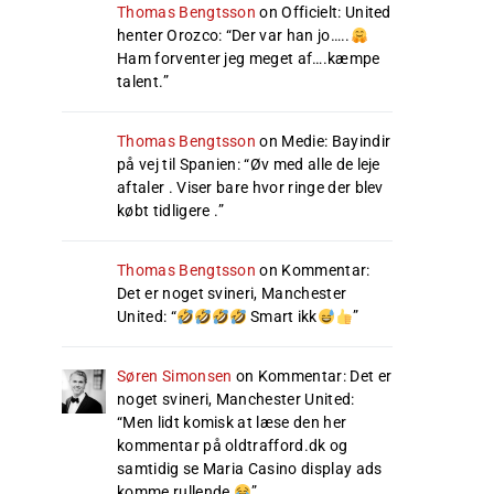
Thomas Bengtsson
on
Officielt: United
henter Orozco
: “
Der var han jo…..
Ham forventer jeg meget af….kæmpe
talent.
”
Thomas Bengtsson
on
Medie: Bayindir
på vej til Spanien
: “
Øv med alle de leje
aftaler . Viser bare hvor ringe der blev
købt tidligere .
”
Thomas Bengtsson
on
Kommentar:
Det er noget svineri, Manchester
United
: “
Smart ikk
”
Søren Simonsen
on
Kommentar: Det er
noget svineri, Manchester United
:
“
Men lidt komisk at læse den her
kommentar på oldtrafford.dk og
samtidig se Maria Casino display ads
komme rullende
”