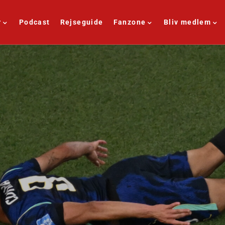
r
Podcast
Rejseguide
Fanzone
Bliv medlem