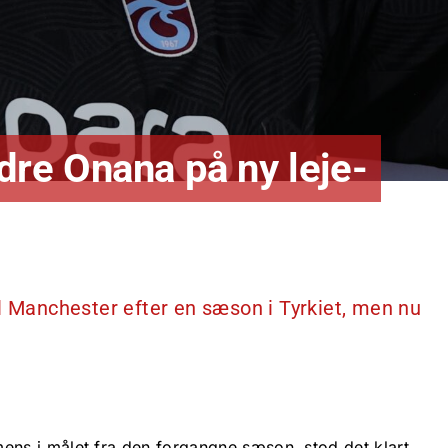
re Onana på ny leje-
l Manchester efter en sæson i Tyrkiet, men nu
s i målet fra den forgangne sæson, stod det klart,