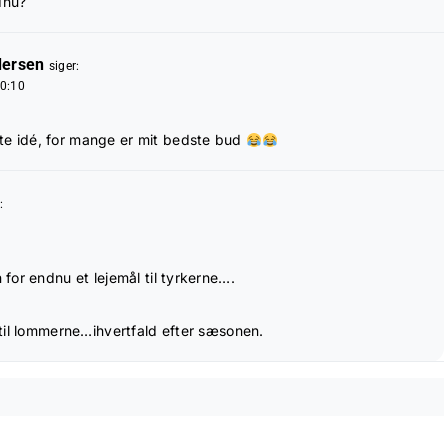
dnu?
dersen
siger:
20:10
ste idé, for mange er mit bedste bud
:
or endnu et lejemål til tyrkerne….
til lommerne…ihvertfald efter sæsonen.