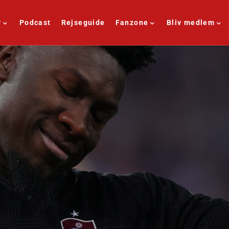
r
Podcast
Rejseguide
Fanzone
Bliv medlem