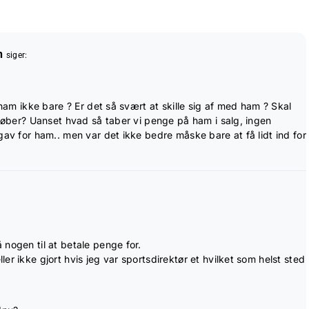
n
siger:
 ham ikke bare ? Er det så svært at skille sig af med ham ? Skal
dløber? Uanset hvad så taber vi penge på ham i salg, ingen
gav for ham.. men var det ikke bedre måske bare at få lidt ind for
nogen til at betale penge for.
r ikke gjort hvis jeg var sportsdirektør et hvilket som helst sted