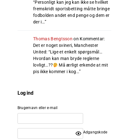
“
Personligt kan jeg kan ikke se hvilket
fremskridt sportsbetting måtte bringe
fodbolden andet end penge og dem er
der i…
”
Thomas Bengtsson
on
Kommentar:
Det er noget svineri, Manchester
United
: “
Lige et enkelt spørgsmål…
Hvordan kan man bryde reglerne
lovligt…??
Må ærligt erkende at mit
pis ikke kommer i kog…
”
Log ind
Brugernavn eller e-mail
Adgangskode