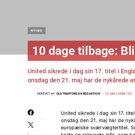
NYHED
10 dage tilbage: B
United sikrede i dag sin 17. titel i En
onsdag den 21. maj har de nykårede 
SKREVET AF
OLDTRAFFORD.DK REDAKTION
12. MAJ 2008 1:51
United sikrede i dag sin 17. tit
onsdag den 21. maj har de nykå
europæiske sværvægtertitel. So
korte og relevante info, som ka