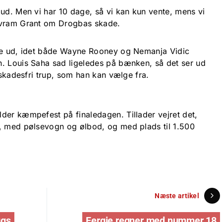
 ud. Men vi har 10 dage, så vi kan kun vente, mens vi
Avram Grant om Drogbas skade.
ere ud, idet både Wayne Rooney og Nemanja Vidic
. Louis Saha sad ligeledes på bænken, så det ser ud
n skadesfri trup, som han kan vælge fra.
der kæmpefest på finaledagen. Tillader vejret det,
, med pølsevogn og ølbod, og med plads til 1.500
Næste artikel
ggs
Fergie regner med nummer 18