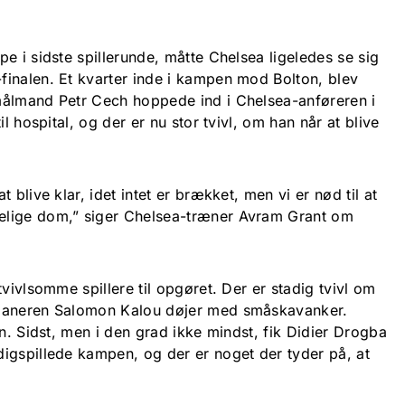
e i sidste spillerunde, måtte Chelsea ligeledes se sig
inalen. Et kvarter inde i kampen mod Bolton, blev
målmand Petr Cech hoppede ind i Chelsea-anføreren i
il hospital, og der er nu stor tvivl, om han når at blive
 blive klar, idet intet er brækket, men vi er nød til at
elige dom,” siger Chelsea-træner Avram Grant om
tvivlsomme spillere til opgøret. Der er stadig tvivl om
rianeren Salomon Kalou døjer med småskavanker.
en. Sidst, men i den grad ikke mindst, fik Didier Drogba
igspillede kampen, og der er noget der tyder på, at