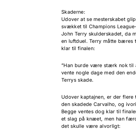
Skaderne:
Udover at se mesterskabet glipp
svækket til Champions League-f
John Terry skulderskadet, da 
en luftduel. Terry måtte bæres t
klar til finalen:
”Han burde være stærk nok til at
vente nogle dage med den end
Terrys skade.
Udover kaptajnen, er der flere 
den skadede Carvalho, og ivo
Begge ventes dog klar til final
et slag på knæet, men han færd
det skulle være alvorligt: