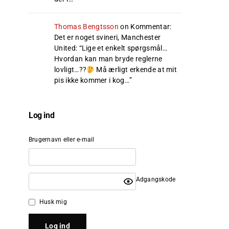
Thomas Bengtsson
on
Kommentar:
Det er noget svineri, Manchester
United
: “
Lige et enkelt spørgsmål…
Hvordan kan man bryde reglerne
lovligt…??
Må ærligt erkende at mit
pis ikke kommer i kog…
”
Log ind
Brugernavn eller e-mail
Adgangskode
Husk mig