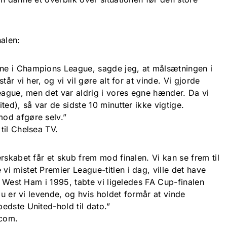
alen:
e i Champions League, sagde jeg, at målsætningen i
år vi her, og vi vil gøre alt for at vinde. Vi gjorde
eague, men det var aldrig i vores egne hænder. Da vi
ted), så var de sidste 10 minutter ikke vigtige.
od afgøre selv.”
til Chelsea TV.
rskabet får et skub frem mod finalen. Vi kan se frem til
i mistet Premier League-titlen i dag, ville det have
 i West Ham i 1995, tabte vi ligeledes FA Cup-finalen
Nu er vi levende, og hvis holdet formår at vinde
edste United-hold til dato.”
.com.