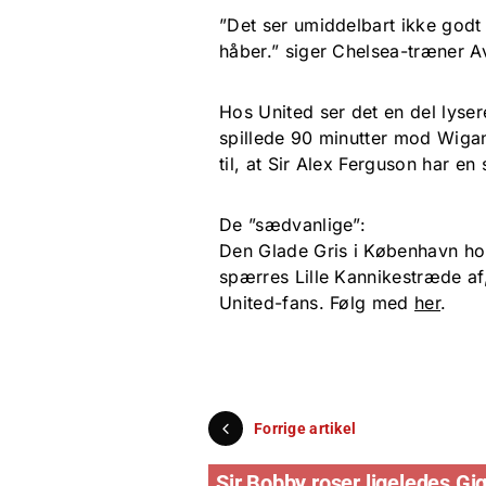
”Det ser umiddelbart ikke godt
håber.” siger Chelsea-træner 
Hos United ser det en del lys
spillede 90 minutter mod Wigan
til, at Sir Alex Ferguson har e
De ”sædvanlige”:
Den Glade Gris i København hol
spærres Lille Kannikestræde af
United-fans. Følg med
her
.
Forrige artikel
Sir Bobby roser ligeledes Gi