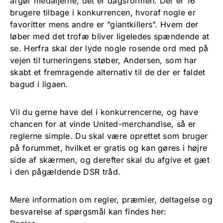
afgør medaljerne, det er dagsformen. Der er 16
brugere tilbage i konkurrencen, hvoraf nogle er
favoritter mens andre er ”giantkillers”. Hvem der
løber med det trofæ bliver ligeledes spændende at
se. Herfra skal der lyde nogle rosende ord med på
vejen til turneringens støber, Andersen, som har
skabt et fremragende alternativ til de der er faldet
bagud i ligaen.
Vil du gerne have del i konkurrencerne, og have
chancen for at vinde United-merchandise, så er
reglerne simple. Du skal være oprettet som bruger
på forummet, hvilket er gratis og kan gøres i højre
side af skærmen, og derefter skal du afgive et gæt
i den pågældende DSR tråd.
Mere information om regler, præmier, deltagelse og
besvarelse af spørgsmål kan findes her: