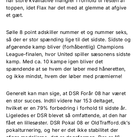
har store kvalitative mangler i forhold til resten af
toppen, idet Flax har det med at glemme at afgive
et gæt.
Sølle 8 point adskiller nummer et og nummer seks,
så der er stor spænding lige til det sidste. Sidste og
afgørende kamp bliver (forhåbentlig) Champions
League-finalen, hvor United spiller sæsonens sidste
kamp. Med ca. 10 kampe igen bliver det
spændende at se hvem der løber med håneretten,
og ikke mindst, hvem der løber med præmierne!
Generelt kan man sige, at DSR Forår 08 har været
en stor succes. Indtil videre har 153 deltaget,
hvilket er en 79% forbedring i forhold til sidste år.
Ligeledes er DSR blevet så omfattende, at den har
fået en lillesøster. DSR Pokal 08 er OldTrafford.dk’s
pokalturnering, og her er det ikke stabilitet der