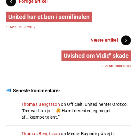
Forrige artikel
United har et ben i semifinalen
1. APRIL 2008 23:07
Næste artikel
Uvished om Vidic" skade
2. APRIL 2008 10:54
Seneste kommentarer
Thomas Bengtsson
on
Officielt: United henter Orozco
:
“
Der var han jo…..
Ham forventer jeg meget
af….kæmpe talent.
”
Thomas Bengtsson
on
Medie: Bayindir på vej til