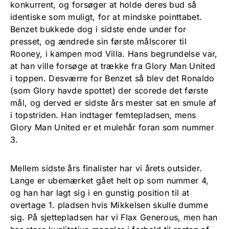
konkurrent, og forsøger at holde deres bud så
identiske som muligt, for at mindske pointtabet.
Benzet bukkede dog i sidste ende under for
presset, og ændrede sin første målscorer til
Rooney, i kampen mod Villa. Hans begrundelse var,
at han ville forsøge at trække fra Glory Man United
i toppen. Desværre for Benzet så blev det Ronaldo
(som Glory havde spottet) der scorede det første
mål, og derved er sidste års mester sat en smule af
i topstriden. Han indtager femtepladsen, mens
Glory Man United er et mulehår foran som nummer
3.
Mellem sidste års finalister har vi årets outsider.
Lange er ubemærket gået helt op som nummer 4,
og han har lagt sig i en gunstig position til at
overtage 1. pladsen hvis Mikkelsen skulle dumme
sig. På sjettepladsen har vi Flax Generous, men han