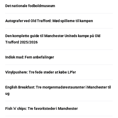
Det nationale fodboldmuseum
Autografer ved Old Trafford: Mød spillerne til kampen
Den komplette guide til Manchester Uniteds kampe på Old
Trafford 2025/2026
Indisk mad: Fem anbefalinger
Vinylpushere: Tre fede steder at købe LP’er
English Breakfast: Tre morgenmadsrestauranter i Manchester til
ug
Fish ’n’ chips: Tre favoritsteder i Manchester