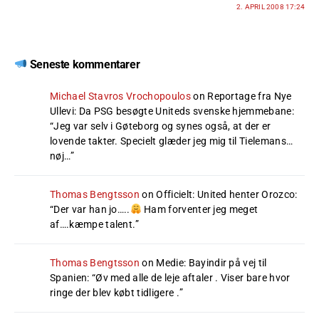
2. APRIL 2008 17:24
Seneste kommentarer
Michael Stavros Vrochopoulos
on
Reportage fra Nye
Ullevi: Da PSG besøgte Uniteds svenske hjemmebane
:
“
Jeg var selv i Gøteborg og synes også, at der er
lovende takter. Specielt glæder jeg mig til Tielemans…
nøj…
”
Thomas Bengtsson
on
Officielt: United henter Orozco
:
“
Der var han jo…..
Ham forventer jeg meget
af….kæmpe talent.
”
Thomas Bengtsson
on
Medie: Bayindir på vej til
Spanien
: “
Øv med alle de leje aftaler . Viser bare hvor
ringe der blev købt tidligere .
”