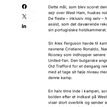
Dette mål, som blev scoret de
sejr over West Ham, huskes no
De fleste – inklusiv mig selv 
assist, som det daværende reko
sin portugisiske holdkammerat
Sir Alex Ferguson havde til kam
navnene Cristiano Ronaldo, Na
Rooney som indhopper senere i
United-fan. Den bulgarske angr
Old Trafford for et dengang re
med at tage sit høje niveau me
denne kamp.
En halv time inde i kampen, s
bolden efter et indkast på Wes
viser stort overblik og sender 