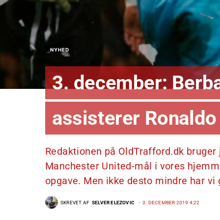
NYHED
3. december: Berba
assisterer Ronaldo
Redaktionen på OldTrafford.dk bruger 
Manchester United-mål i vores hjemmes
opgave. Men ikke desto mindre har vi gj
SKREVET AF
SELVER ELEZOVIC
3. DECEMBER 2019 4:22