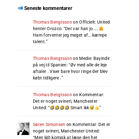
Seneste kommentarer
Thomas Bengtsson
on
Officielt: United
henter Orozco
: “
Der var han jo…..
Ham forventer jeg meget af….kæmpe
talent.
”
Thomas Bengtsson
on
Medie: Bayindir
på vej til Spanien
: “
Øv med alle de leje
aftaler . Viser bare hvor ringe der blev
købt tidligere .
”
Thomas Bengtsson
on
Kommentar:
Det er noget svineri, Manchester
United
: “
Smart ikk
”
Søren Simonsen
on
Kommentar: Det er
noget svineri, Manchester United
:
“
Men lidt komisk at læse den her