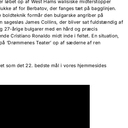
ver løbet op af West Hams walisiske midterstopper
lukke af for Berbatov, der fanges tæt på bagglinjen.
 boldteknik formår den bulgarske angriber på
en sagesløs James Collins, der bliver sat fuldstændig af
ng 27-årige bulgarer med en hård og præcis
nde Cristiano Ronaldo midt inde i feltet. En situation,
 på ‘Drømmenes Teater’ op af sæderne af ren
ret som det 22. bedste mål i vores hjemmesides