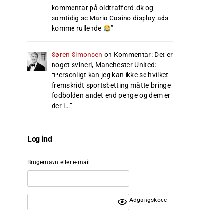
kommentar på oldtrafford.dk og
samtidig se Maria Casino display ads
komme rullende
”
Søren Simonsen
on
Kommentar: Det er
noget svineri, Manchester United
:
“
Personligt kan jeg kan ikke se hvilket
fremskridt sportsbetting måtte bringe
fodbolden andet end penge og dem er
der i…
”
Log ind
Brugernavn eller e-mail
Adgangskode