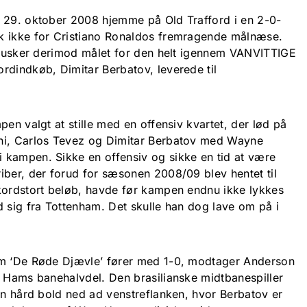
n 29. oktober 2008 hjemme på Old Trafford i en 2-0-
k ikke for Cristiano Ronaldos fremragende målnæse.
– husker derimod målet for den helt igennem VANVITTIGE
rdindkøb, Dimitar Berbatov, leverede til
.
pen valgt at stille med en offensiv kvartet, der lød på
ni, Carlos Tevez og Dimitar Berbatov med Wayne
 kampen. Sikke en offensiv og sikke en tid at være
iber, der forud for sæsonen 2008/09 blev hentet til
kordstort beløb, havde før kampen endnu ikke lykkes
d sig fra Tottenham. Det skulle han dog lave om på i
om ‘De Røde Djævle’ fører med 1-0, modtager Anderson
t Hams banehalvdel. Den brasilianske midtbanespiller
en hård bold ned ad venstreflanken, hvor Berbatov er