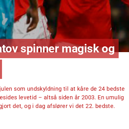
tov spinner magisk og
julen som undskyldning til at kåre de 24 bedste
ides levetid – altså siden år 2003. En umulig
ort det, og i dag afslører vi det 22. bedste.