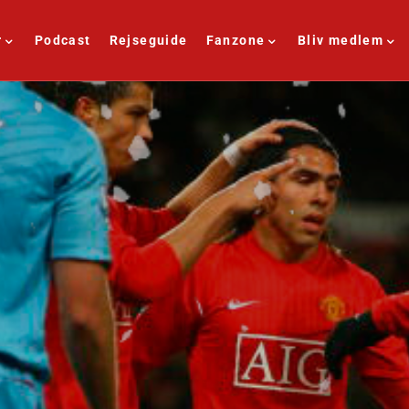
r
Podcast
Rejseguide
Fanzone
Bliv medlem