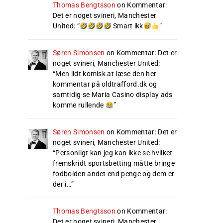
Thomas Bengtsson
on
Kommentar:
Det er noget svineri, Manchester
United
: “
Smart ikk
”
Søren Simonsen
on
Kommentar: Det er
noget svineri, Manchester United
:
“
Men lidt komisk at læse den her
kommentar på oldtrafford.dk og
samtidig se Maria Casino display ads
komme rullende
”
Søren Simonsen
on
Kommentar: Det er
noget svineri, Manchester United
:
“
Personligt kan jeg kan ikke se hvilket
fremskridt sportsbetting måtte bringe
fodbolden andet end penge og dem er
der i…
”
Thomas Bengtsson
on
Kommentar:
Det er noget svineri, Manchester