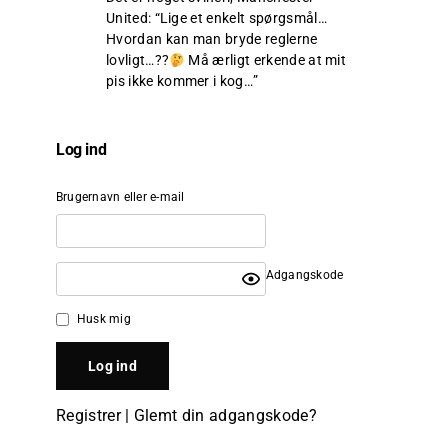
United
: “
Lige et enkelt spørgsmål…
Hvordan kan man bryde reglerne
lovligt…??
Må ærligt erkende at mit
pis ikke kommer i kog…
”
Log ind
Brugernavn eller e-mail
Adgangskode
Husk mig
Registrer
|
Glemt din adgangskode?