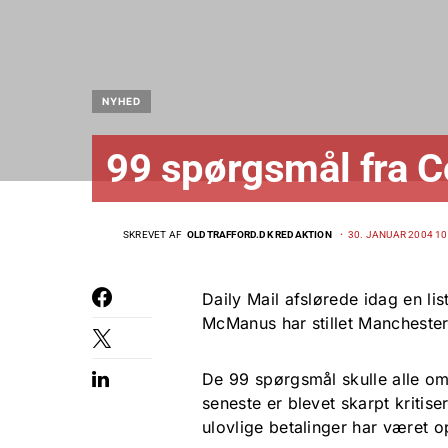
NYHED
99 spørgsmål fra 
SKREVET AF
OLDTRAFFORD.DK REDAKTION
30. JANUAR 2004 10
Daily Mail afslørede idag en l
McManus har stillet Manchester 
De 99 spørgsmål skulle alle o
seneste er blevet skarpt kritis
ulovlige betalinger har været 