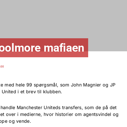
Coolmore mafiaen
:00
iste med hele 99 spørgsmål, som John Magnier og JP
United i et brev til klubben.
mhandle Manchester Uniteds transfers, som de på det
eret over i medierne, hvor historier om agentsvindel og
oppe og vende.