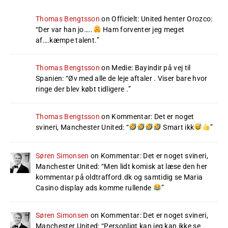
Thomas Bengtsson
on
Officielt: United henter Orozco
:
“
Der var han jo…..
Ham forventer jeg meget
af….kæmpe talent.
”
Thomas Bengtsson
on
Medie: Bayindir på vej til
Spanien
: “
Øv med alle de leje aftaler . Viser bare hvor
ringe der blev købt tidligere .
”
Thomas Bengtsson
on
Kommentar: Det er noget
svineri, Manchester United
: “
Smart ikk
”
Søren Simonsen
on
Kommentar: Det er noget svineri,
Manchester United
: “
Men lidt komisk at læse den her
kommentar på oldtrafford.dk og samtidig se Maria
Casino display ads komme rullende
”
Søren Simonsen
on
Kommentar: Det er noget svineri,
Manchester United
: “
Personligt kan jeg kan ikke se