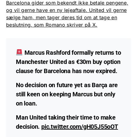
Barcelona gider som bekendt ikke betale pengene,
og vil gerne have en ny lejeaftale. United vil gerne
sælge ham, men tager deres tid om at tage en
beslutning, som Romano skriver på X.
Marcus Rashford formally returns to
Manchester United as €30m buy option
clause for Barcelona has now expired.
No decision on future yet as Barça are
still keen on keeping Marcus but only
on loan.
Man United taking their time to make
decision.
pic.twitter.com/gH05J55oOT