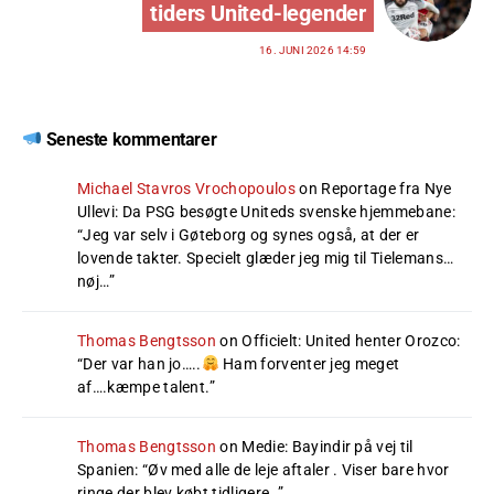
tiders United-legender
16. JUNI 2026 14:59
Seneste kommentarer
Michael Stavros Vrochopoulos
on
Reportage fra Nye
Ullevi: Da PSG besøgte Uniteds svenske hjemmebane
:
“
Jeg var selv i Gøteborg og synes også, at der er
lovende takter. Specielt glæder jeg mig til Tielemans…
nøj…
”
Thomas Bengtsson
on
Officielt: United henter Orozco
:
“
Der var han jo…..
Ham forventer jeg meget
af….kæmpe talent.
”
Thomas Bengtsson
on
Medie: Bayindir på vej til
Spanien
: “
Øv med alle de leje aftaler . Viser bare hvor
ringe der blev købt tidligere .
”