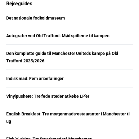
Rejseguides
Det nationale fodboldmuseum
Autografer ved Old Trafford: Mød spillerne til kampen
Den komplette guide til Manchester Uniteds kampe på Old
Trafford 2025/2026
Indisk mad: Fem anbefalinger
Vinylpushere: Tre fede steder at købe LP’er
English Breakfast: Tre morgenmadsrestauranter i Manchester til
ug
Fish ’n’ chips: Tre favoritsteder i Manchester