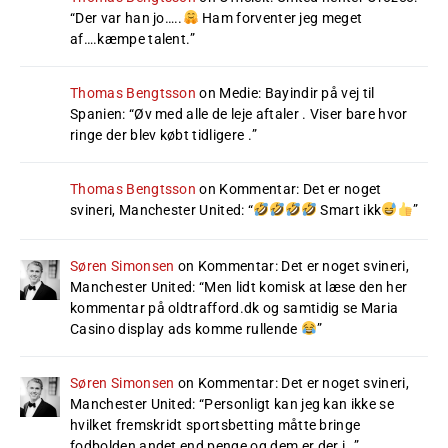
“
Der var han jo…..
Ham forventer jeg meget
af….kæmpe talent.
”
Thomas Bengtsson
on
Medie: Bayindir på vej til
Spanien
: “
Øv med alle de leje aftaler . Viser bare hvor
ringe der blev købt tidligere .
”
Thomas Bengtsson
on
Kommentar: Det er noget
svineri, Manchester United
: “
Smart ikk
”
Søren Simonsen
on
Kommentar: Det er noget svineri,
Manchester United
: “
Men lidt komisk at læse den her
kommentar på oldtrafford.dk og samtidig se Maria
Casino display ads komme rullende
”
Søren Simonsen
on
Kommentar: Det er noget svineri,
Manchester United
: “
Personligt kan jeg kan ikke se
hvilket fremskridt sportsbetting måtte bringe
fodbolden andet end penge og dem er der i…
”