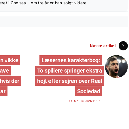
ret i Chelsea….om tre år er han solgt videre.
Næste artikel
n »ikke
Læsernes karakterbog:
have
To spillere springer ekstra
hvis der
højt efter sejren over Real
var
Sociedad
14. MARTS 2025 11:37