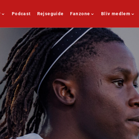
r
Podcast
Rejseguide
Fanzone
Bliv medlem