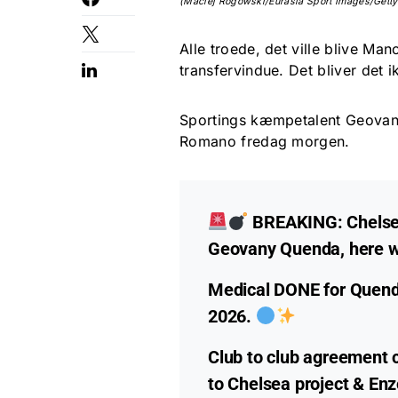
(Maciej Rogowski/Eurasia Sport Images/Gett
Alle troede, det ville blive Ma
transfervindue. Det bliver det i
Sportings kæmpetalent Geovany 
Romano fredag morgen.
BREAKING: Chelsea 
Geovany Quenda, here w
Medical DONE for Quenda a
2026.
Club to club agreement 
to Chelsea project & En