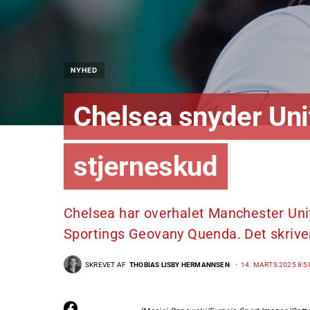
NYHED
Chelsea snyder Un
stjerneskud
Chelsea har overhalet Manchester Uni
Sportings Geovany Quenda. Det skrive
SKREVET AF
THOBIAS LISBY HERMANNSEN
14. MARTS 2025 8:5