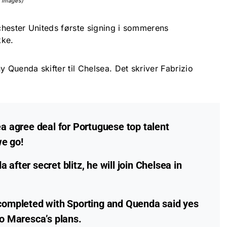
y Images)
nchester Uniteds første signing i sommerens
kke.
Quenda skifter til Chelsea. Det skriver Fabrizio
agree deal for Portuguese top talent
e go!
fter secret blitz, he will join Chelsea in
completed with Sporting and Quenda said yes
zo Maresca’s plans.