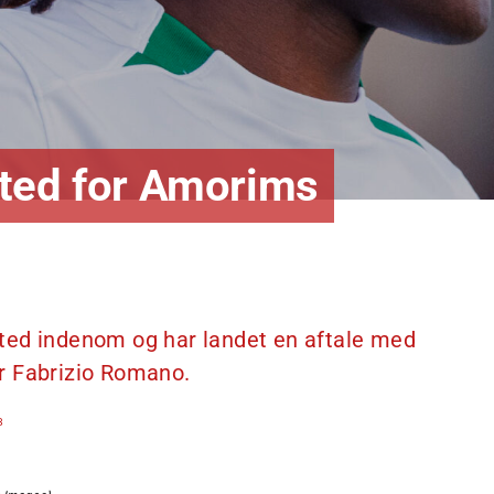
ited for Amorims
ted indenom og har landet en aftale med
r Fabrizio Romano.
8