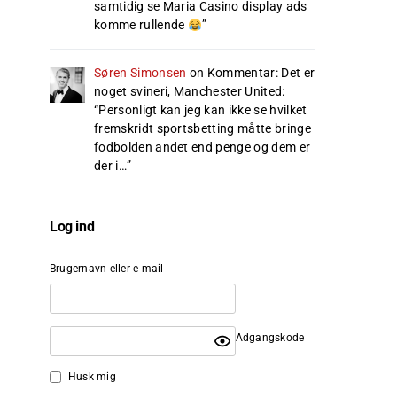
samtidig se Maria Casino display ads
komme rullende
”
Søren Simonsen
on
Kommentar: Det er
noget svineri, Manchester United
:
“
Personligt kan jeg kan ikke se hvilket
fremskridt sportsbetting måtte bringe
fodbolden andet end penge og dem er
der i…
”
Log ind
Brugernavn eller e-mail
Adgangskode
Husk mig