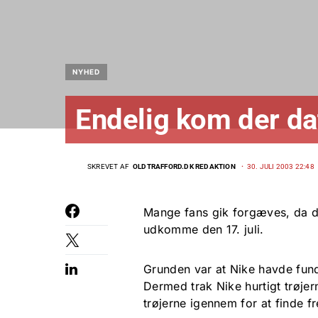
NYHED
Endelig kom der da
SKREVET AF
OLDTRAFFORD.DK REDAKTION
30. JULI 2003 22:48
Mange fans gik forgæves, da de
udkomme den 17. juli.
Grunden var at Nike havde fund
Dermed trak Nike hurtigt trøjer
trøjerne igennem for at finde fre