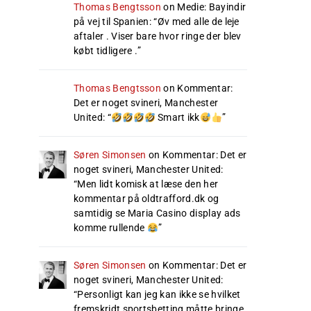
Thomas Bengtsson
on
Medie: Bayindir
på vej til Spanien
: “
Øv med alle de leje
aftaler . Viser bare hvor ringe der blev
købt tidligere .
”
Thomas Bengtsson
on
Kommentar:
Det er noget svineri, Manchester
United
: “
Smart ikk
”
Søren Simonsen
on
Kommentar: Det er
noget svineri, Manchester United
:
“
Men lidt komisk at læse den her
kommentar på oldtrafford.dk og
samtidig se Maria Casino display ads
komme rullende
”
Søren Simonsen
on
Kommentar: Det er
noget svineri, Manchester United
:
“
Personligt kan jeg kan ikke se hvilket
fremskridt sportsbetting måtte bringe