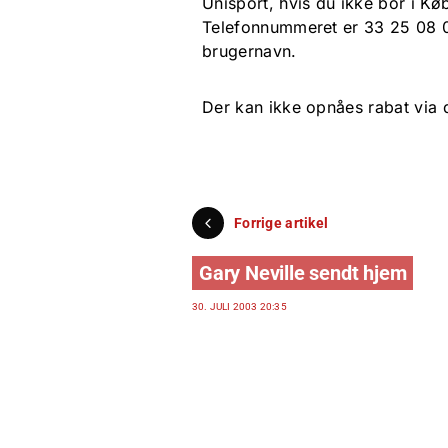
Unisport, hvis du ikke bor i K
Telefonnummeret er 33 25 08 
brugernavn.
Der kan ikke opnåes rabat via
Forrige artikel
Gary Neville sendt hjem
30. JULI 2003 20:35