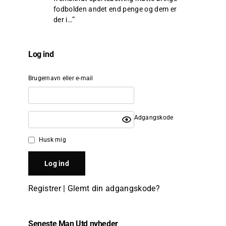
fodbolden andet end penge og dem er
der i…
”
Log ind
Brugernavn eller e-mail
Adgangskode
Husk mig
Registrer
|
Glemt din adgangskode?
Seneste Man Utd nyheder