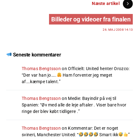
Næste artikel
Billeder og videoer fra finalen
26. MAJ 2008 14:13
Seneste kommentarer
Thomas Bengtsson
on
Officielt: United henter Orozco
:
“
Der var han jo…..
Ham forventer jeg meget
af….kæmpe talent.
”
Thomas Bengtsson
on
Medie: Bayindir på vej til
Spanien
: “
Øv med alle de leje aftaler . Viser bare hvor
ringe der blev købt tidligere .
”
Thomas Bengtsson
on
Kommentar: Det er noget
svineri, Manchester United
: “
Smart ikk
”