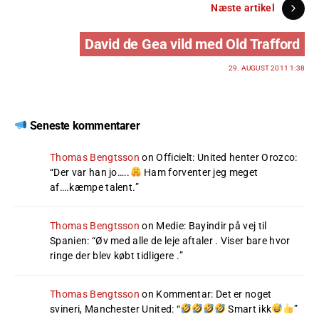
Næste artikel
David de Gea vild med Old Trafford
29. AUGUST 2011 1:38
Seneste kommentarer
Thomas Bengtsson
on
Officielt: United henter Orozco
:
“
Der var han jo…..
Ham forventer jeg meget
af….kæmpe talent.
”
Thomas Bengtsson
on
Medie: Bayindir på vej til
Spanien
: “
Øv med alle de leje aftaler . Viser bare hvor
ringe der blev købt tidligere .
”
Thomas Bengtsson
on
Kommentar: Det er noget
svineri, Manchester United
: “
Smart ikk
”