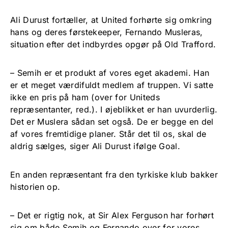
Ali Durust fortæller, at United forhørte sig omkring
hans og deres førstekeeper, Fernando Musleras,
situation efter det indbyrdes opgør på Old Trafford.
– Semih er et produkt af vores eget akademi. Han
er et meget værdifuldt medlem af truppen. Vi satte
ikke en pris på ham (over for Uniteds
repræsentanter, red.). I øjeblikket er han uvurderlig.
Det er Muslera sådan set også. De er begge en del
af vores fremtidige planer. Står det til os, skal de
aldrig sælges, siger Ali Durust ifølge Goal.
En anden repræsentant fra den tyrkiske klub bakker
historien op.
– Det er rigtig nok, at Sir Alex Ferguson har forhørt
sig om både Semih og Fernando over for vores