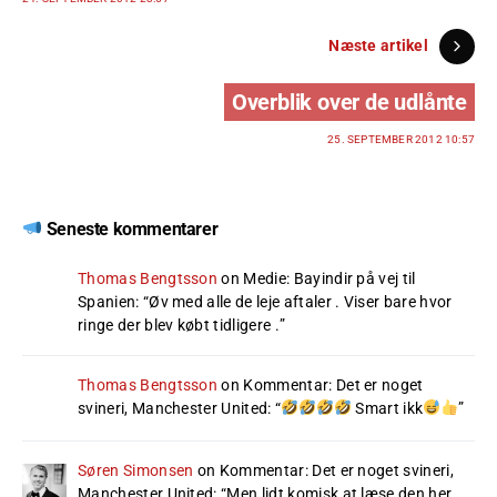
Næste artikel
Overblik over de udlånte
25. SEPTEMBER 2012 10:57
Seneste kommentarer
Thomas Bengtsson
on
Medie: Bayindir på vej til
Spanien
: “
Øv med alle de leje aftaler . Viser bare hvor
ringe der blev købt tidligere .
”
Thomas Bengtsson
on
Kommentar: Det er noget
svineri, Manchester United
: “
Smart ikk
”
Søren Simonsen
on
Kommentar: Det er noget svineri,
Manchester United
: “
Men lidt komisk at læse den her