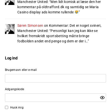
Manchester United
: “
Men lidt komisk at læse den her
kommentar på oldtrafford.dk og samtidig se Maria
Casino display ads komme rullende
”
Søren Simonsen
on
Kommentar: Det er noget svineri,
Manchester United
: “
Personligt kan jeg kan ikke se
hvilket fremskridt sportsbetting måtte bringe
fodbolden andet end penge og dem er der i…
”
Log ind
Brugernavn eller e-mail
Adgangskode
Husk mig