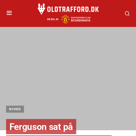
NYHED
Ferguson sat på