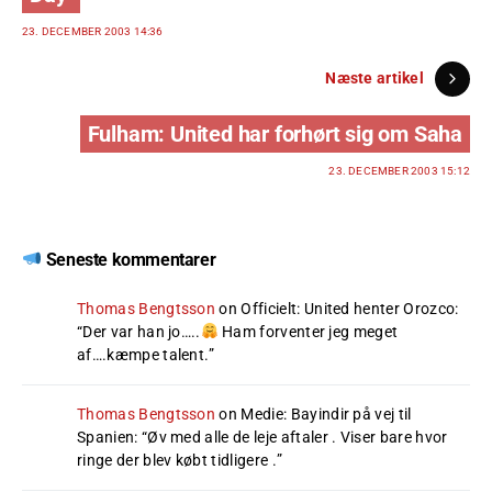
23. DECEMBER 2003 14:36
Næste artikel
Fulham: United har forhørt sig om Saha
23. DECEMBER 2003 15:12
Seneste kommentarer
Thomas Bengtsson
on
Officielt: United henter Orozco
:
“
Der var han jo…..
Ham forventer jeg meget
af….kæmpe talent.
”
Thomas Bengtsson
on
Medie: Bayindir på vej til
Spanien
: “
Øv med alle de leje aftaler . Viser bare hvor
ringe der blev købt tidligere .
”