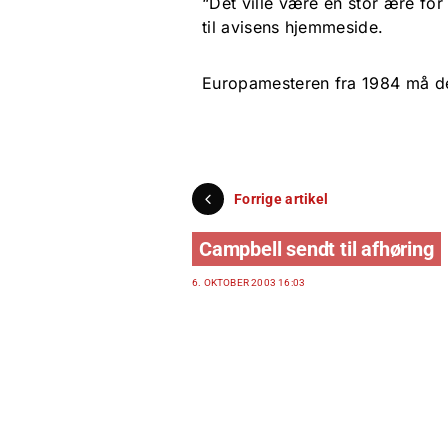
“Det ville være en stor ære for 
til avisens hjemmeside.
Europamesteren fra 1984 må der
Forrige artikel
Campbell sendt til afhøring
6. OKTOBER 2003 16:03