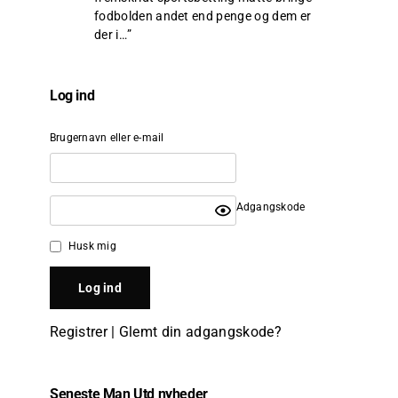
fodbolden andet end penge og dem er
der i…
”
Log ind
Brugernavn eller e-mail
Adgangskode
Husk mig
Registrer
|
Glemt din adgangskode?
Seneste Man Utd nyheder