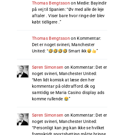
Thomas Bengtsson
on
Medie: Bayindir
på vej til Spanien
: “
Øv med alle de leje
aftaler . Viser bare hvor ringe der blev
købt tidligere .
”
Thomas Bengtsson
on
Kommentar:
Det er noget svineri, Manchester
United
: “
Smart ikk
”
Søren Simonsen
on
Kommentar: Det er
noget svineri, Manchester United
:
“
Men lidt komisk at læse den her
kommentar på oldtrafford.dk og
samtidig se Maria Casino display ads
komme rullende
”
Søren Simonsen
on
Kommentar: Det er
noget svineri, Manchester United
:
“
Personligt kan jeg kan ikke se hvilket
fremskridt sportsbetting måtte bringe