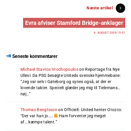
Næste artikel
Evra afviser Stamford Bridge-anklager
6. AUGUST 2008 15:51
Seneste kommentarer
Michael Stavros Vrochopoulos
on
Reportage fra Nye
Ullevi: Da PSG besøgte Uniteds svenske hjemmebane
:
“
Jeg var selv i Gøteborg og synes også, at der er
lovende takter. Specielt glæder jeg mig til Tielemans…
nøj…
”
Thomas Bengtsson
on
Officielt: United henter Orozco
:
“
Der var han jo…..
Ham forventer jeg meget
af….kæmpe talent.
”