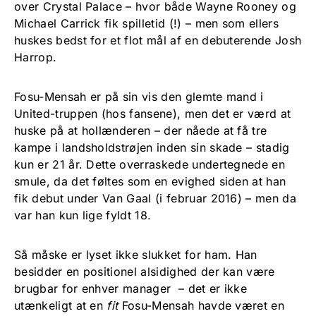
over Crystal Palace – hvor både Wayne Rooney og
Michael Carrick fik spilletid (!) – men som ellers
huskes bedst for et flot mål af en debuterende Josh
Harrop.
Fosu-Mensah er på sin vis den glemte mand i
United-truppen (hos fansene), men det er værd at
huske på at hollænderen – der nåede at få tre
kampe i landsholdstrøjen inden sin skade – stadig
kun er 21 år. Dette overraskede undertegnede en
smule, da det føltes som en evighed siden at han
fik debut under Van Gaal (i februar 2016) – men da
var han kun lige fyldt 18.
Så måske er lyset ikke slukket for ham. Han
besidder en positionel alsidighed der kan være
brugbar for enhver manager – det er ikke
utænkeligt at en
fit
Fosu-Mensah havde været en