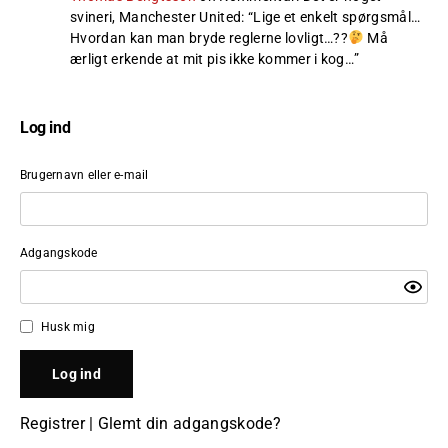
svineri, Manchester United
: “
Lige et enkelt spørgsmål…
Hvordan kan man bryde reglerne lovligt…??
Må
ærligt erkende at mit pis ikke kommer i kog…
”
Log ind
Brugernavn eller e-mail
Adgangskode
Husk mig
Registrer
|
Glemt din adgangskode?