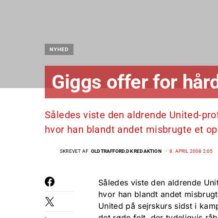
NYHED
Giggs offer for hård
Således viste den aldrende United-pro
hvor han blandt andet misbrugte et op
SKREVET AF
OLDTRAFFORD.DK REDAKTION
8. APRIL 2008 2:05
Således viste den aldrende Uni
hvor han blandt andet misbrugt
United på sejrskurs sidst i kam
det røde felt, der tydeligvis rå