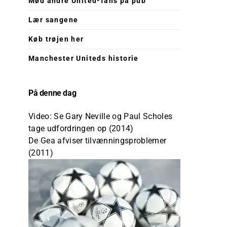
Mød andre United-fans på pub
Lær sangene
Køb trøjen her
Manchester Uniteds historie
På denne dag
Video: Se Gary Neville og Paul Scholes
tage udfordringen op (2014)
De Gea afviser tilvænningsproblemer
(2011)