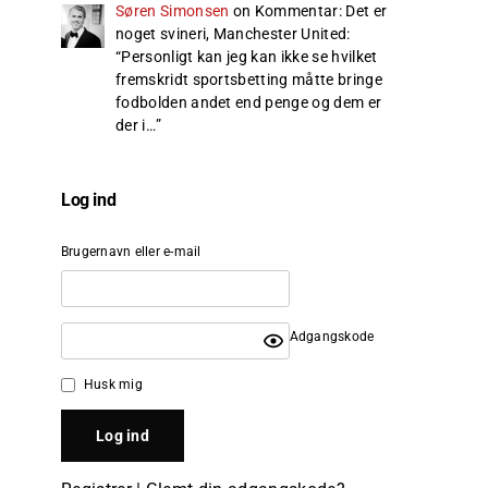
Søren Simonsen
on
Kommentar: Det er
noget svineri, Manchester United
:
“
Personligt kan jeg kan ikke se hvilket
fremskridt sportsbetting måtte bringe
fodbolden andet end penge og dem er
der i…
”
Log ind
Brugernavn eller e-mail
Adgangskode
Husk mig