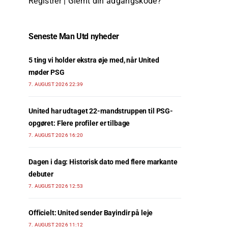
Registrer
|
Glemt din adgangskode?
Seneste Man Utd nyheder
5 ting vi holder ekstra øje med, når United
møder PSG
7. AUGUST 2026 22:39
United har udtaget 22-mandstruppen til PSG-
opgøret: Flere profiler er tilbage
7. AUGUST 2026 16:20
Dagen i dag: Historisk dato med flere markante
debuter
7. AUGUST 2026 12:53
Officielt: United sender Bayindir på leje
7. AUGUST 2026 11:12