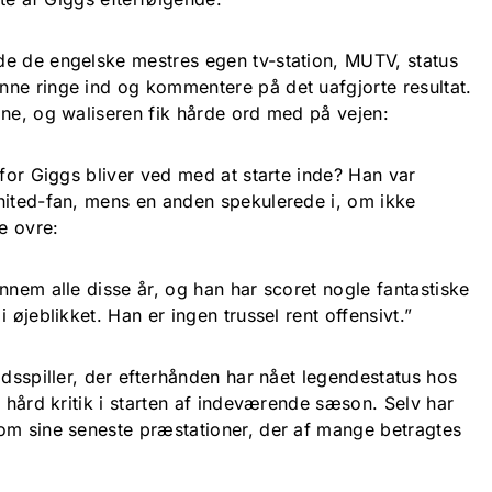
e de engelske mestres egen tv-station, MUTV, status
ne ringe ind og kommentere på det uafgjorte resultat.
mne, og waliseren fik hårde ord med på vejen:
rfor Giggs bliver ved med at starte inde? Han var
nited-fan, mens en anden spekulerede i, om ikke
e ovre:
nnem alle disse år, og han har scoret nogle fantastiske
 øjeblikket. Han er ingen trussel rent offensivt.”
ldsspiller, der efterhånden har nået legendestatus hos
r hård kritik i starten af indeværende sæson. Selv har
om sine seneste præstationer, der af mange betragtes