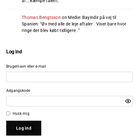
af….kæmpe talent.
”
Thomas Bengtsson
on
Medie: Bayindir på vej til
Spanien
: “
Øv med alle de leje aftaler . Viser bare hvor
ringe der blev købt tidligere .
”
Log ind
Brugernavn eller e-mail
Adgangskode
Husk mig