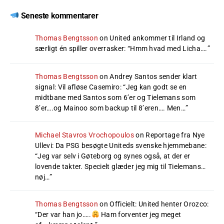
Seneste kommentarer
Thomas Bengtsson
on
United ankommer til Irland og
særligt én spiller overrasker
: “
Hmm hvad med Licha….
”
Thomas Bengtsson
on
Andrey Santos sender klart
signal: Vil afløse Casemiro
: “
Jeg kan godt se en
midtbane med Santos som 6’er og Tielemans som
8’er….og Mainoo som backup til 8’eren…. Men…
”
Michael Stavros Vrochopoulos
on
Reportage fra Nye
Ullevi: Da PSG besøgte Uniteds svenske hjemmebane
:
“
Jeg var selv i Gøteborg og synes også, at der er
lovende takter. Specielt glæder jeg mig til Tielemans…
nøj…
”
Thomas Bengtsson
on
Officielt: United henter Orozco
:
“
Der var han jo…..
Ham forventer jeg meget