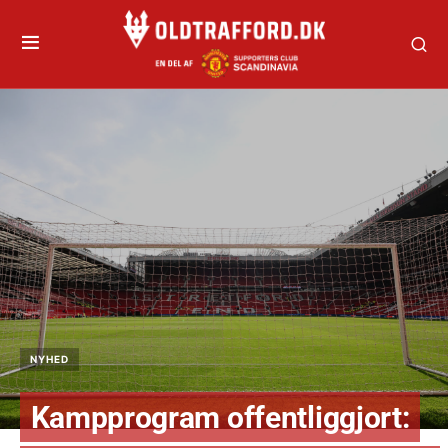
NYHED
Kampprogram offentliggjort: