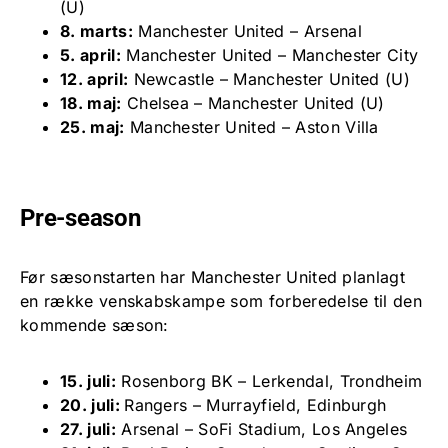
(U)
8. marts:
Manchester United – Arsenal
5. april:
Manchester United – Manchester City
12. april:
Newcastle – Manchester United (U)
18. maj:
Chelsea – Manchester United (U)
25. maj:
Manchester United – Aston Villa
Pre-season
Før sæsonstarten har Manchester United planlagt
en række venskabskampe som forberedelse til den
kommende sæson:
15. juli:
Rosenborg BK – Lerkendal, Trondheim
20. juli:
Rangers – Murrayfield, Edinburgh
27. juli:
Arsenal – SoFi Stadium, Los Angeles