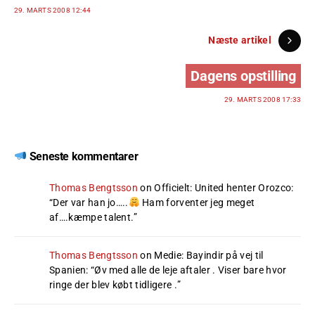
29. MARTS 2008 12:44
Næste artikel
Dagens opstilling
29. MARTS 2008 17:33
Seneste kommentarer
Thomas Bengtsson
on
Officielt: United henter Orozco
:
“
Der var han jo…..
Ham forventer jeg meget
af….kæmpe talent.
”
Thomas Bengtsson
on
Medie: Bayindir på vej til
Spanien
: “
Øv med alle de leje aftaler . Viser bare hvor
ringe der blev købt tidligere .
”