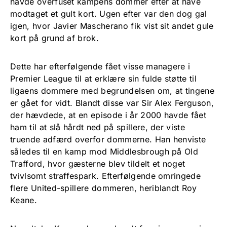
havde overfuset kampens dommer efter at have
modtaget et gult kort. Ugen efter var den dog gal
igen, hvor Javier Mascherano fik vist sit andet gule
kort på grund af brok.
Dette har efterfølgende fået visse managere i
Premier League til at erklære sin fulde støtte til
ligaens dommere med begrundelsen om, at tingene
er gået for vidt. Blandt disse var Sir Alex Ferguson,
der hævdede, at en episode i år 2000 havde fået
ham til at slå hårdt ned på spillere, der viste
truende adfærd overfor dommerne. Han henviste
således til en kamp mod Middlesbrough på Old
Trafford, hvor gæsterne blev tildelt et noget
tvivlsomt straffespark. Efterfølgende omringede
flere United-spillere dommeren, heriblandt Roy
Keane.