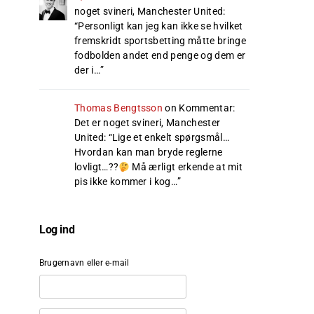
noget svineri, Manchester United
:
“
Personligt kan jeg kan ikke se hvilket
fremskridt sportsbetting måtte bringe
fodbolden andet end penge og dem er
der i…
”
Thomas Bengtsson
on
Kommentar:
Det er noget svineri, Manchester
United
: “
Lige et enkelt spørgsmål…
Hvordan kan man bryde reglerne
lovligt…??
Må ærligt erkende at mit
pis ikke kommer i kog…
”
Log ind
Brugernavn eller e-mail