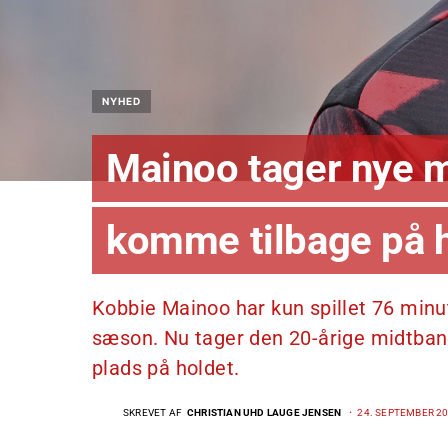
NYHED
Mainoo tager nye me
komme tilbage på 
Kobbie Mainoo har kun spillet 76 minu
sæson. Nu tager den 20-årige midtbane
plads på holdet.
SKREVET AF
CHRISTIAN UHD LAUGE JENSEN
24. SEPTEMBER 20