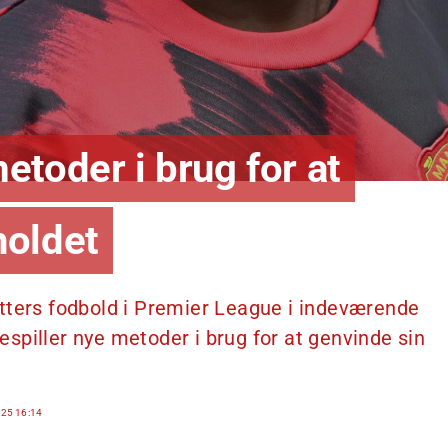
toder i brug for at
holdet
tters fodbold i Premier League i indeværende
spiller nye metoder i brug for at genvinde sin
25 16:14