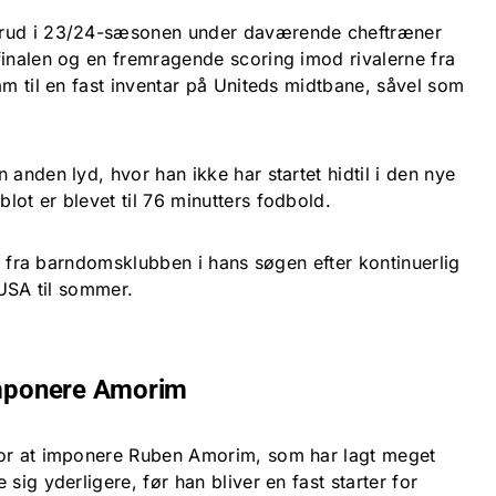
brud i 23/24-sæsonen under daværende cheftræner
finalen og en fremragende scoring imod rivalerne fra
am til en fast inventar på Uniteds midtbane, såvel som
 anden lyd, hvor han ikke har startet hidtil i den nye
ot er blevet til 76 minutters fodbold.
xit fra barndomsklubben i hans søgen efter kontinuerlig
 USA til sommer.
 imponere Amorim
for at imponere Ruben Amorim, som har lagt meget
sig yderligere, før han bliver en fast starter for