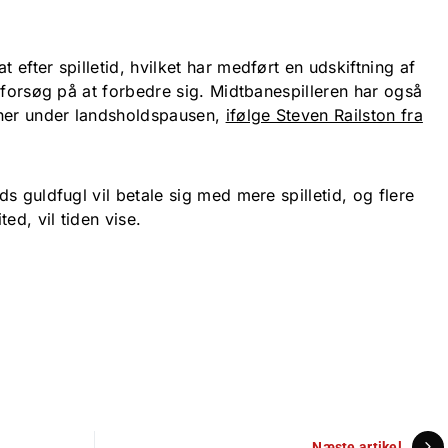
efter spilletid, hvilket har medført en udskiftning af
 forsøg på at forbedre sig. Midtbanespilleren har også
æner under landsholdspausen,
ifølge Steven Railston fra
s guldfugl vil betale sig med mere spilletid, og flere
ed, vil tiden vise.
Næste artikel