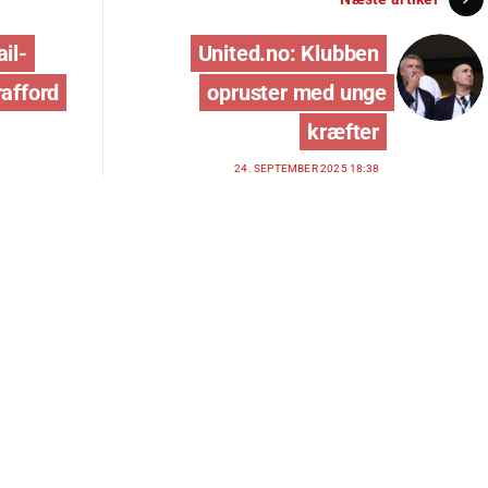
il-
United.no: Klubben
rafford
opruster med unge
kræfter
24. SEPTEMBER 2025 18:38