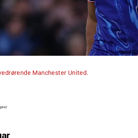
r vedrørende Manchester United.
ages)
uar