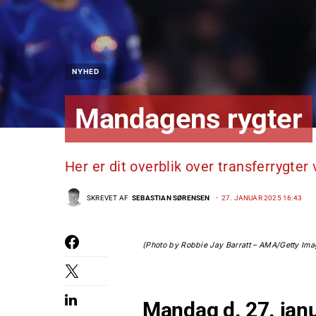
NYHED
Mandagens rygter
Her er dit overblik over transferrygte
SKREVET AF
SEBASTIAN SØRENSEN
27. JANUAR 2025 16:43
(Photo by Robbie Jay Barratt – AMA/Getty Im
Mandag d. 27. jan