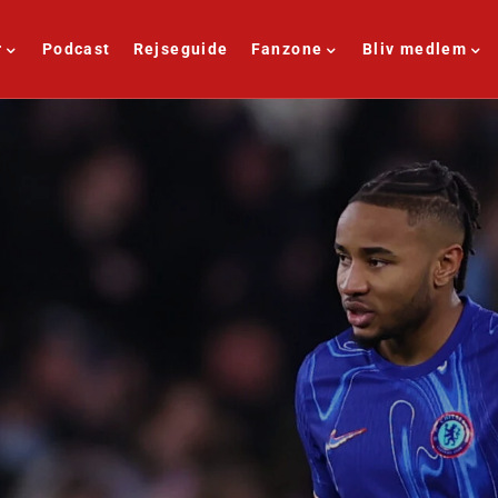
r
Podcast
Rejseguide
Fanzone
Bliv medlem