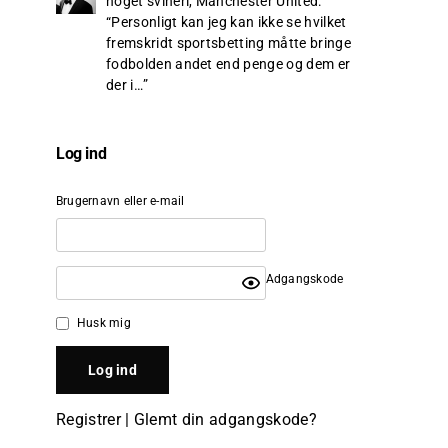
noget svineri, Manchester United
:
“
Personligt kan jeg kan ikke se hvilket
fremskridt sportsbetting måtte bringe
fodbolden andet end penge og dem er
der i…
”
Log ind
Brugernavn eller e-mail
Adgangskode
Husk mig
Registrer
|
Glemt din adgangskode?