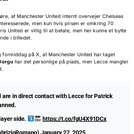
øre, at Manchester United internt overvejer Chelseas
nteresserede, men kun hvis prisen er omkring 70
is United er villig til at betale, men her kunne et bytte
de i billedet.
formiddag på X, at Manchester United har taget
 Dorgu
har det personlige på plads, men Lecce mangler
d.
re in direct contact with Lecce for Patrick
lanned.
layer side.
https://t.co/fgU4X91DCx
abrizioRomano)
January 27, 2025