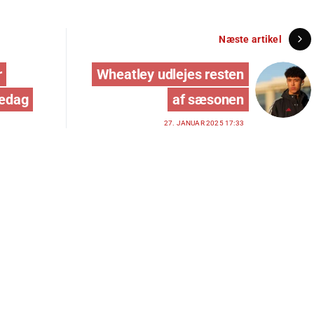
Næste artikel
r
Wheatley udlejes resten
edag
af sæsonen
27. JANUAR 2025 17:33