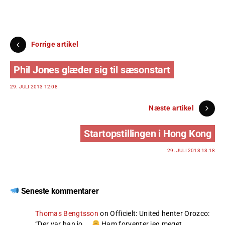
Forrige artikel
Phil Jones glæder sig til sæsonstart
29. JULI 2013 12:08
Næste artikel
Startopstillingen i Hong Kong
29. JULI 2013 13:18
Seneste kommentarer
Thomas Bengtsson
on
Officielt: United henter Orozco
:
“
Der var han jo…..
Ham forventer jeg meget