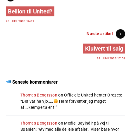
Bellion til United?
28. JUNI 2003 16:01
Næste artikel
Kluivert til salg
28. JUNI 2003 17:58
Seneste kommentarer
Thomas Bengtsson
on
Officielt: United henter Orozco
:
“
Der var han jo…..
Ham forventer jeg meget
af….kæmpe talent.
”
Thomas Bengtsson
on
Medie: Bayindir på vej til
Spanien
: “
Øv med alle de leje aftaler . Viser bare hvor