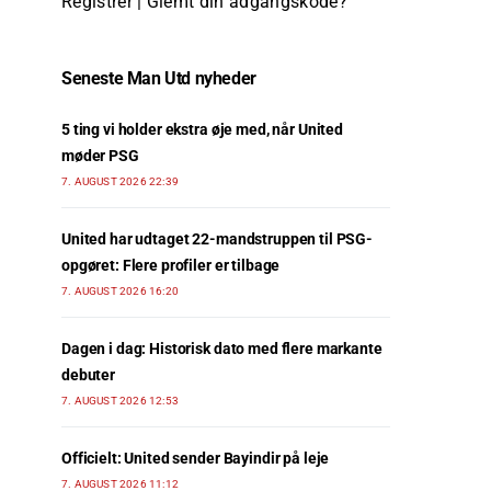
Registrer
|
Glemt din adgangskode?
Seneste Man Utd nyheder
5 ting vi holder ekstra øje med, når United
møder PSG
7. AUGUST 2026 22:39
United har udtaget 22-mandstruppen til PSG-
opgøret: Flere profiler er tilbage
7. AUGUST 2026 16:20
Dagen i dag: Historisk dato med flere markante
debuter
7. AUGUST 2026 12:53
Officielt: United sender Bayindir på leje
7. AUGUST 2026 11:12