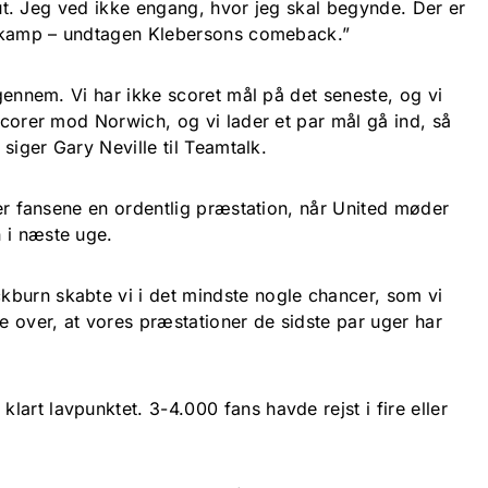
 slut. Jeg ved ikke engang, hvor jeg skal begynde. Der er
ne kamp – undtagen Klebersons comeback.”
igennem. Vi har ikke scoret mål på det seneste, og vi
 scorer mod Norwich, og vi lader et par mål gå ind, så
 siger Gary Neville til Teamtalk.
lder fansene en ordentlig præstation, når United møder
 i næste uge.
burn skabte vi i det mindste nogle chancer, som vi
 over, at vores præstationer de sidste par uger har
art lavpunktet. 3-4.000 fans havde rejst i fire eller