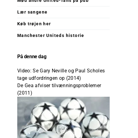
Mød andre United-fans på pub
Lær sangene
Køb trøjen her
Manchester Uniteds historie
På denne dag
Video: Se Gary Neville og Paul Scholes
tage udfordringen op (2014)
De Gea afviser tilvænningsproblemer
(2011)