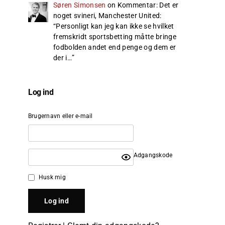
Søren Simonsen
on
Kommentar: Det er
noget svineri, Manchester United
:
“
Personligt kan jeg kan ikke se hvilket
fremskridt sportsbetting måtte bringe
fodbolden andet end penge og dem er
der i…
”
Log ind
Brugernavn eller e-mail
Adgangskode
Husk mig