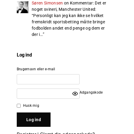
Søren Simonsen
on
Kommentar: Det er
noget svineri, Manchester United
:
“
Personligt kan jeg kan ikke se hvilket
fremskridt sportsbetting måtte bringe
fodbolden andet end penge og dem er
der i…
”
Log ind
Brugernavn eller e-mail
Adgangskode
Husk mig