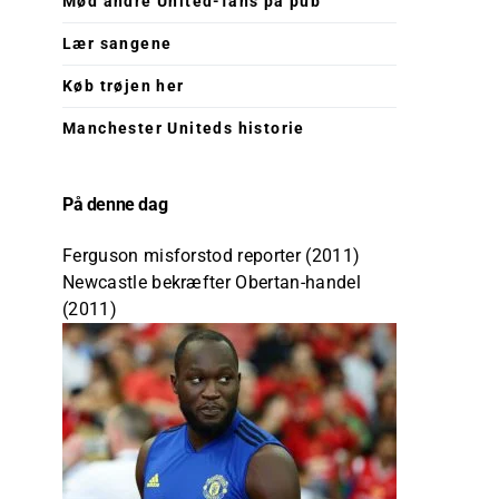
Mød andre United-fans på pub
Lær sangene
Køb trøjen her
Manchester Uniteds historie
På denne dag
Ferguson misforstod reporter (2011)
Newcastle bekræfter Obertan-handel
(2011)