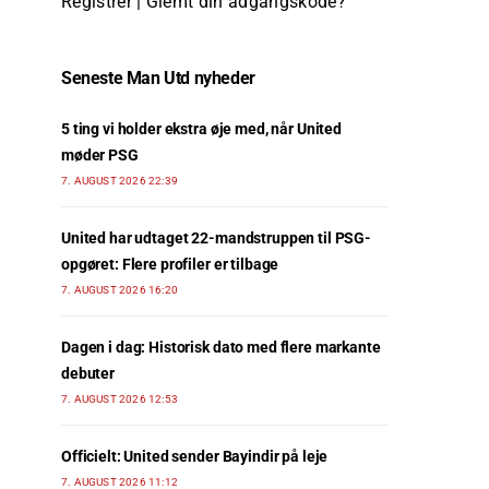
Registrer
|
Glemt din adgangskode?
Seneste Man Utd nyheder
5 ting vi holder ekstra øje med, når United
møder PSG
7. AUGUST 2026 22:39
United har udtaget 22-mandstruppen til PSG-
opgøret: Flere profiler er tilbage
7. AUGUST 2026 16:20
Dagen i dag: Historisk dato med flere markante
debuter
7. AUGUST 2026 12:53
Officielt: United sender Bayindir på leje
7. AUGUST 2026 11:12