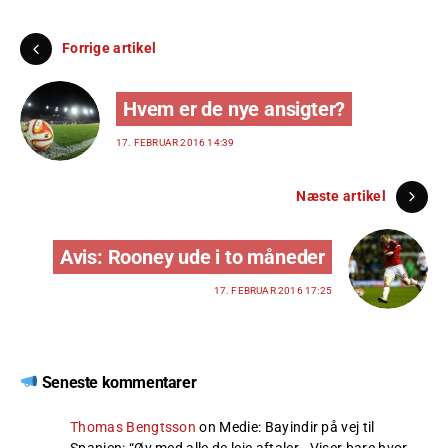
Forrige artikel
Hvem er de nye ansigter?
17. FEBRUAR 2016 14:39
Næste artikel
Avis: Rooney ude i to måneder
17. FEBRUAR 2016 17:25
Seneste kommentarer
Thomas Bengtsson
on
Medie: Bayindir på vej til
Spanien
: “
Øv med alle de leje aftaler . Viser bare hvor