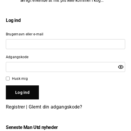
ærligt erkende at mit pis ikke kommer i kog…
”
Log ind
Brugernavn eller e-mail
Adgangskode
Husk mig
Registrer
|
Glemt din adgangskode?
Seneste Man Utd nyheder