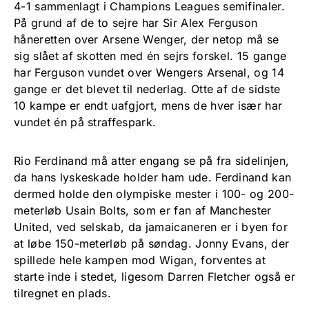
4-1 sammenlagt i Champions Leagues semifinaler.
På grund af de to sejre har Sir Alex Ferguson
håneretten over Arsene Wenger, der netop må se
sig slået af skotten med én sejrs forskel. 15 gange
har Ferguson vundet over Wengers Arsenal, og 14
gange er det blevet til nederlag. Otte af de sidste
10 kampe er endt uafgjort, mens de hver især har
vundet én på straffespark.
Rio Ferdinand må atter engang se på fra sidelinjen,
da hans lyskeskade holder ham ude. Ferdinand kan
dermed holde den olympiske mester i 100- og 200-
meterløb Usain Bolts, som er fan af Manchester
United, ved selskab, da jamaicaneren er i byen for
at løbe 150-meterløb på søndag. Jonny Evans, der
spillede hele kampen mod Wigan, forventes at
starte inde i stedet, ligesom Darren Fletcher også er
tilregnet en plads.