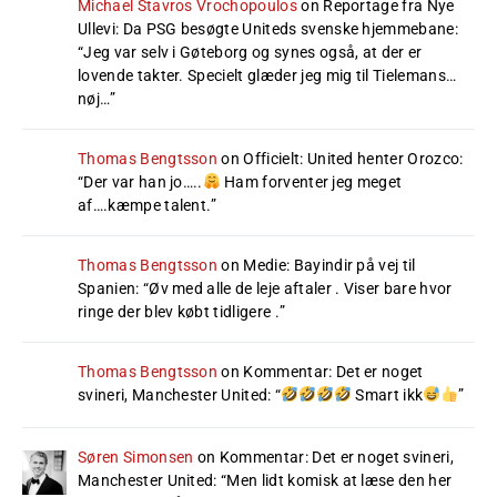
Michael Stavros Vrochopoulos
on
Reportage fra Nye
Ullevi: Da PSG besøgte Uniteds svenske hjemmebane
:
“
Jeg var selv i Gøteborg og synes også, at der er
lovende takter. Specielt glæder jeg mig til Tielemans…
nøj…
”
Thomas Bengtsson
on
Officielt: United henter Orozco
:
“
Der var han jo…..
Ham forventer jeg meget
af….kæmpe talent.
”
Thomas Bengtsson
on
Medie: Bayindir på vej til
Spanien
: “
Øv med alle de leje aftaler . Viser bare hvor
ringe der blev købt tidligere .
”
Thomas Bengtsson
on
Kommentar: Det er noget
svineri, Manchester United
: “
Smart ikk
”
Søren Simonsen
on
Kommentar: Det er noget svineri,
Manchester United
: “
Men lidt komisk at læse den her