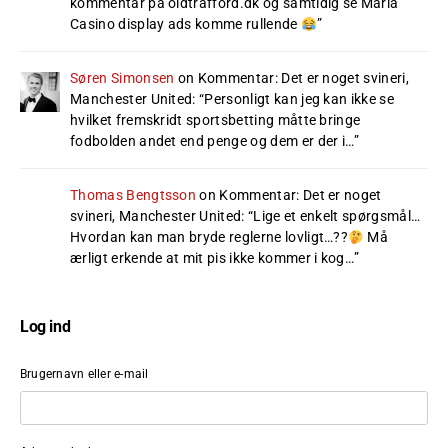
kommentar på oldtrafford.dk og samtidig se Maria
Casino display ads komme rullende
”
Søren Simonsen
on
Kommentar: Det er noget svineri,
Manchester United
: “
Personligt kan jeg kan ikke se
hvilket fremskridt sportsbetting måtte bringe
fodbolden andet end penge og dem er der i…
”
Thomas Bengtsson
on
Kommentar: Det er noget
svineri, Manchester United
: “
Lige et enkelt spørgsmål…
Hvordan kan man bryde reglerne lovligt…??
Må
ærligt erkende at mit pis ikke kommer i kog…
”
Log ind
Brugernavn eller e-mail