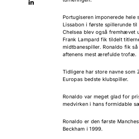
Portugiseren imponerede hele 
Lissabon i første spillerunde t
Chelsea blev også fremhævet u
Frank Lampard fik tildelt titl
midtbanespiller. Ronaldo fik s
aftenens mest ærefulde trofæ.
Tidligere har store navne som
Europas bedste klubspiller.
Ronaldo var meget glad for pri
medvirken i hans formidable s
Ronaldo er den første Mancheste
Beckham i 1999.