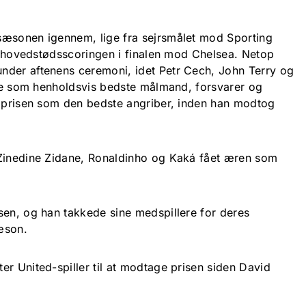
sæsonen igennem, lige fra sejrsmålet mod Sporting
il hovedstødsscoringen i finalen mod Chelsea. Netop
nder aftenens ceremoni, idet Petr Cech, John Terry og
erne som henholdsvis bedste målmand, forsvarer og
å prisen som den bedste angriber, inden han modtog
 Zinedine Zidane, Ronaldinho og Kaká fået æren som
sen, og han takkede sine medspillere for deres
æson.
r United-spiller til at modtage prisen siden David