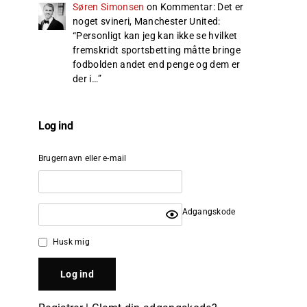
Søren Simonsen
on
Kommentar: Det er
noget svineri, Manchester United
:
“
Personligt kan jeg kan ikke se hvilket
fremskridt sportsbetting måtte bringe
fodbolden andet end penge og dem er
der i…
”
Log ind
Brugernavn eller e-mail
Adgangskode
Husk mig