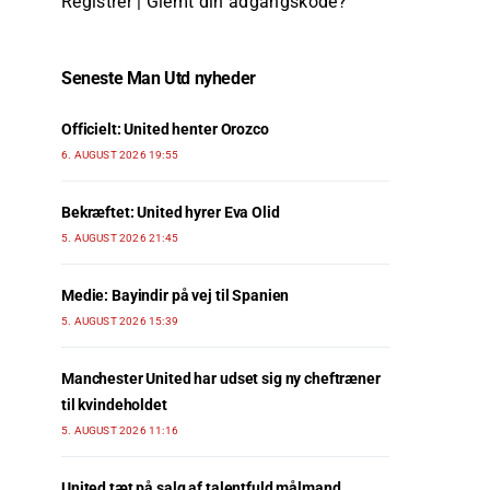
Registrer
|
Glemt din adgangskode?
Seneste Man Utd nyheder
Officielt: United henter Orozco
6. AUGUST 2026 19:55
Bekræftet: United hyrer Eva Olid
5. AUGUST 2026 21:45
Medie: Bayindir på vej til Spanien
5. AUGUST 2026 15:39
Manchester United har udset sig ny cheftræner
til kvindeholdet
5. AUGUST 2026 11:16
United tæt på salg af talentfuld målmand