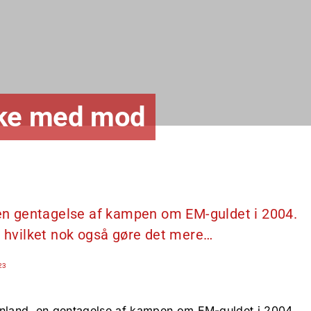
kke med mod
n gentagelse af kampen om EM-guldet i 2004.
hvilket nok også gøre det mere…
23
land, en gentagelse af kampen om EM-guldet i 2004.