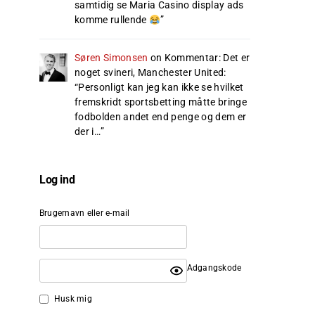
samtidig se Maria Casino display ads
komme rullende
”
Søren Simonsen
on
Kommentar: Det er
noget svineri, Manchester United
:
“
Personligt kan jeg kan ikke se hvilket
fremskridt sportsbetting måtte bringe
fodbolden andet end penge og dem er
der i…
”
Log ind
Brugernavn eller e-mail
Adgangskode
Husk mig