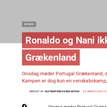
NYHED
Ronaldo og Nani i
Grækenland
Onsdag møder Portugal Grækenland, e
Kampen er dog kun en venskabskamp, 
SKREVET AF
OLDTRAFFORD.DK REDAKTION
24. MARTS 2008 15:
Onsdag møder Portugal Græken