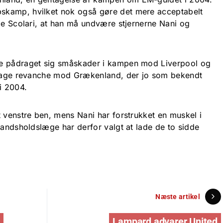
skamp, hvilket nok også gøre det mere acceptabelt
ipe Scolari, at han må undvære stjernerne Nani og
e pådraget sig småskader i kampen mod Liverpool og
t tage revanche mod Grækenland, der jo som bekendt
i 2004.
t venstre ben, mens Nani har forstrukket en muskel i
landsholdslæge har derfor valgt at lade de to sidde
Næste artikel
-
Lampard advarer United