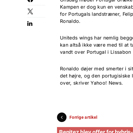
Kampen er dog kun en venskab
for Portugals landstræner, Fel
Ronaldo.
Uniteds wings har nemlig begg
kan altså ikke være med til a
vandt over Portugal i Lissabon 
Ronaldo døjer med smerter i si
det højre, og den portugisiske 
over, skriver Yahoo! News.
Forrige artikel
Benitez blev offer for hybris