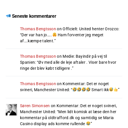
Seneste kommentarer
Thomas Bengtsson
on
Officielt: United henter Orozco
:
“
Der var han jo…..
Ham forventer jeg meget
af….kæmpe talent.
”
Thomas Bengtsson
on
Medie: Bayindir på vej til
Spanien
: “
Øv med alle de leje aftaler . Viser bare hvor
ringe der blev købt tidligere .
”
Thomas Bengtsson
on
Kommentar: Det er noget
svineri, Manchester United
: “
Smart ikk
”
Søren Simonsen
on
Kommentar: Det er noget svineri,
Manchester United
: “
Men lidt komisk at læse den her
kommentar på oldtrafford.dk og samtidig se Maria
Casino display ads komme rullende
”