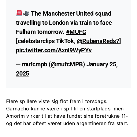
The Manchester United squad
travelling to London via train to face
Fulham tomorrow.
#MUFC
[celebstarclips TikTok,
@RubensReds7
]
pic.twitter.com/Axnl9WyPYv
— mufcmpb (@mufcMPB)
January 25,
2025
Flere spillere viste sig flot frem i torsdags.
Garnacho kunne være i spil til en startplads, men
Amorim virker til at have fundet sine foretrukne 11-
og det har oftest været uden argentineren fra start.