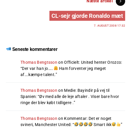
Næste artikel
CL-sejr gjorde Ronaldo mæt
7. AUGUST 2008 17:32
Seneste kommentarer
Thomas Bengtsson
on
Officielt: United henter Orozco
:
“
Der var han jo…..
Ham forventer jeg meget
af….kæmpe talent.
”
Thomas Bengtsson
on
Medie: Bayindir på vej til
Spanien
: “
Øv med alle de leje aftaler . Viser bare hvor
ringe der blev købt tidligere .
”
Thomas Bengtsson
on
Kommentar: Det er noget
svineri, Manchester United
: “
Smart ikk
”