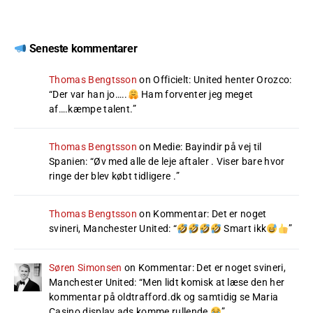
Seneste kommentarer
Thomas Bengtsson
on
Officielt: United henter Orozco
:
“
Der var han jo…..
Ham forventer jeg meget
af….kæmpe talent.
”
Thomas Bengtsson
on
Medie: Bayindir på vej til
Spanien
: “
Øv med alle de leje aftaler . Viser bare hvor
ringe der blev købt tidligere .
”
Thomas Bengtsson
on
Kommentar: Det er noget
svineri, Manchester United
: “
Smart ikk
”
Søren Simonsen
on
Kommentar: Det er noget svineri,
Manchester United
: “
Men lidt komisk at læse den her
kommentar på oldtrafford.dk og samtidig se Maria
Casino display ads komme rullende
”