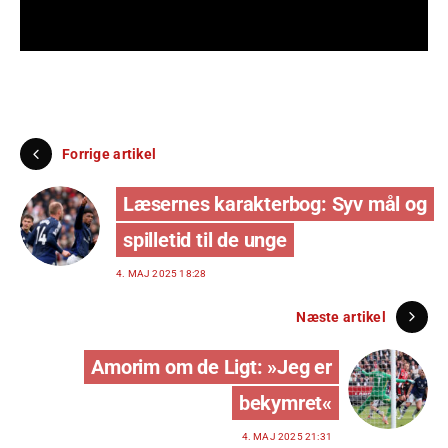
Forrige artikel
Læsernes karakterbog: Syv mål og
spilletid til de unge
4. MAJ 2025 18:28
Næste artikel
Amorim om de Ligt: »Jeg er
bekymret«
4. MAJ 2025 21:31