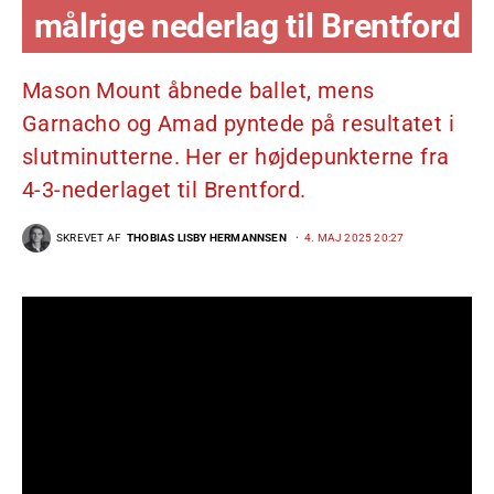
målrige nederlag til Brentford
Mason Mount åbnede ballet, mens
Garnacho og Amad pyntede på resultatet i
slutminutterne. Her er højdepunkterne fra
4-3-nederlaget til Brentford.
SKREVET AF
THOBIAS LISBY HERMANNSEN
4. MAJ 2025 20:27