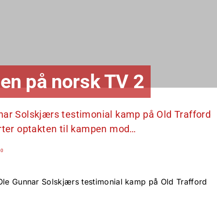
nden på norsk TV 2
nar Solskjærs testimonial kamp på Old Trafford
arter optakten til kampen mod…
40
Ole Gunnar Solskjærs testimonial kamp på Old Trafford