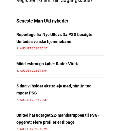
Registrer
|
Glemt din adgangskode?
Seneste Man Utd nyheder
Reportage fra Nye Ullevi: Da PSG besøgte
Uniteds svenske hjemmebane
8. AUGUST 2026 20:37
Middlesbrough køber Radek Vitek
8. AUGUST 2026 11:51
5 ting vi holder ekstra øje med, når United
møder PSG
7. AUGUST 2026 22:39
United har udtaget 22-mandstruppen til PSG-
opgøret: Flere profiler er tilbage
7. AUGUST 2026 16:20