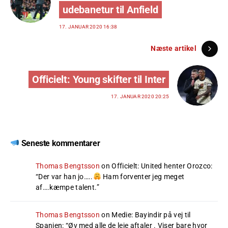
udebanetur til Anfield
17. JANUAR 2020 16:38
Næste artikel
Officielt: Young skifter til Inter
17. JANUAR 2020 20:25
Seneste kommentarer
Thomas Bengtsson
on
Officielt: United henter Orozco
:
“
Der var han jo…..
Ham forventer jeg meget
af….kæmpe talent.
”
Thomas Bengtsson
on
Medie: Bayindir på vej til
Spanien
: “
Øv med alle de leje aftaler . Viser bare hvor