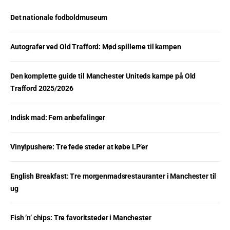
Det nationale fodboldmuseum
Autografer ved Old Trafford: Mød spillerne til kampen
Den komplette guide til Manchester Uniteds kampe på Old
Trafford 2025/2026
Indisk mad: Fem anbefalinger
Vinylpushere: Tre fede steder at købe LP’er
English Breakfast: Tre morgenmadsrestauranter i Manchester til
ug
Fish ’n’ chips: Tre favoritsteder i Manchester