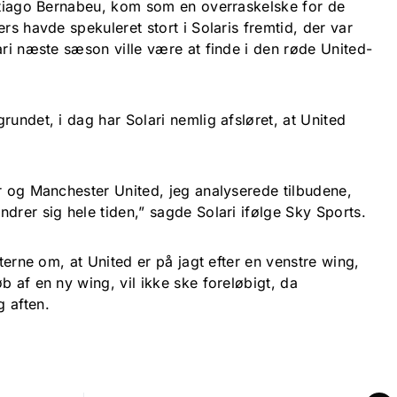
antiago Bernabeu, kom som en overraskelske for de
rs havde spekuleret stort i Solaris fremtid, der var
ari næste sæson ville være at finde i den røde United-
rundet, i dag har Solari nemlig afsløret, at United
er og Manchester United, jeg analyserede tilbudene,
drer sig hele tiden,” sagde Solari ifølge Sky Sports.
gterne om, at United er på jagt efter en venstre wing,
b af en ny wing, vil ikke ske foreløbigt, da
 aften.