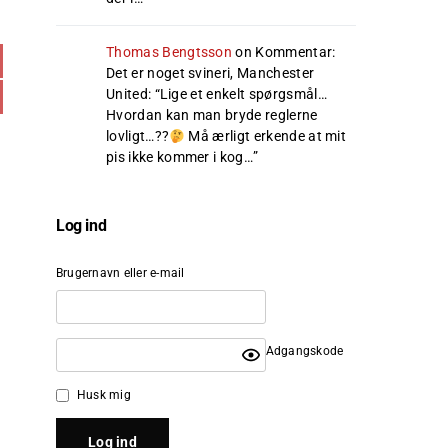
Thomas Bengtsson
on
Kommentar:
Det er noget svineri, Manchester
United
: “
Lige et enkelt spørgsmål…
Hvordan kan man bryde reglerne
lovligt…??
Må ærligt erkende at mit
pis ikke kommer i kog…
”
Log ind
Brugernavn eller e-mail
Adgangskode
Husk mig