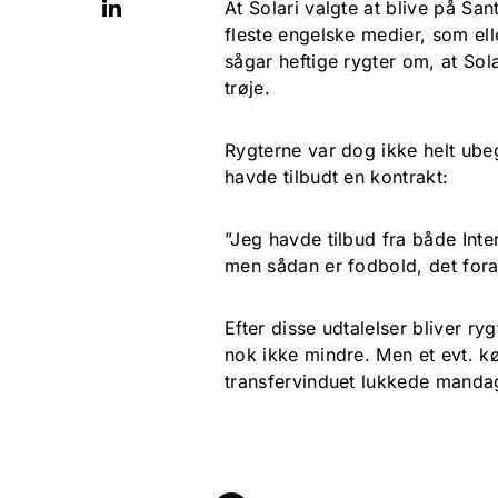
At Solari valgte at blive på S
fleste engelske medier, som elle
sågar heftige rygter om, at Sol
trøje.
Rygterne var dog ikke helt ubeg
havde tilbudt en kontrakt:
”Jeg havde tilbud fra både Int
men sådan er fodbold, det foran
Efter disse udtalelser bliver ry
nok ikke mindre. Men et evt. kø
transfervinduet lukkede mandag