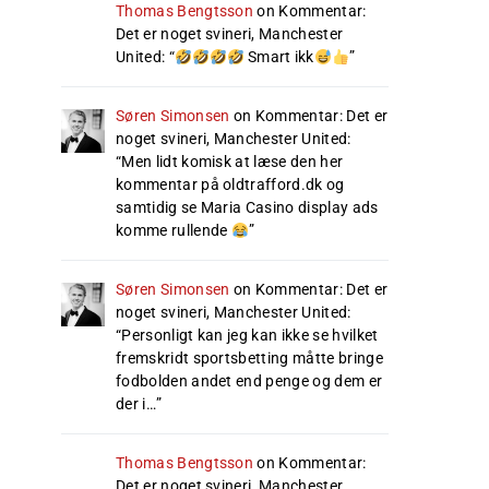
Thomas Bengtsson
on
Kommentar:
Det er noget svineri, Manchester
United
: “
Smart ikk
”
Søren Simonsen
on
Kommentar: Det er
noget svineri, Manchester United
:
“
Men lidt komisk at læse den her
kommentar på oldtrafford.dk og
samtidig se Maria Casino display ads
komme rullende
”
Søren Simonsen
on
Kommentar: Det er
noget svineri, Manchester United
:
“
Personligt kan jeg kan ikke se hvilket
fremskridt sportsbetting måtte bringe
fodbolden andet end penge og dem er
der i…
”
Thomas Bengtsson
on
Kommentar:
Det er noget svineri, Manchester