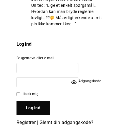
United
: “
Lige et enkelt spørgsmål…
Hvordan kan man bryde reglerne
lovligt…??
Må ærligt erkende at mit
pis ikke kommer i kog…
”
Log ind
Brugernavn eller e-mail
Adgangskode
Husk mig
Registrer
|
Glemt din adgangskode?