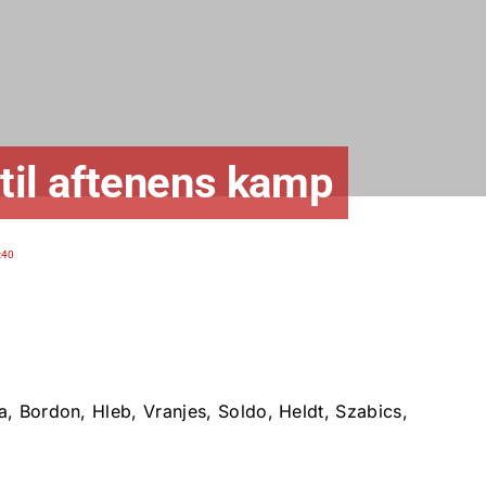
 til aftenens kamp
:40
a, Bordon, Hleb, Vranjes, Soldo, Heldt, Szabics,