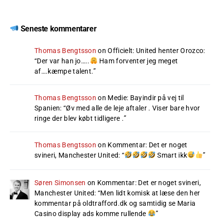
Seneste kommentarer
Thomas Bengtsson
on
Officielt: United henter Orozco
:
“
Der var han jo…..
Ham forventer jeg meget
af….kæmpe talent.
”
Thomas Bengtsson
on
Medie: Bayindir på vej til
Spanien
: “
Øv med alle de leje aftaler . Viser bare hvor
ringe der blev købt tidligere .
”
Thomas Bengtsson
on
Kommentar: Det er noget
svineri, Manchester United
: “
Smart ikk
”
Søren Simonsen
on
Kommentar: Det er noget svineri,
Manchester United
: “
Men lidt komisk at læse den her
kommentar på oldtrafford.dk og samtidig se Maria
Casino display ads komme rullende
”