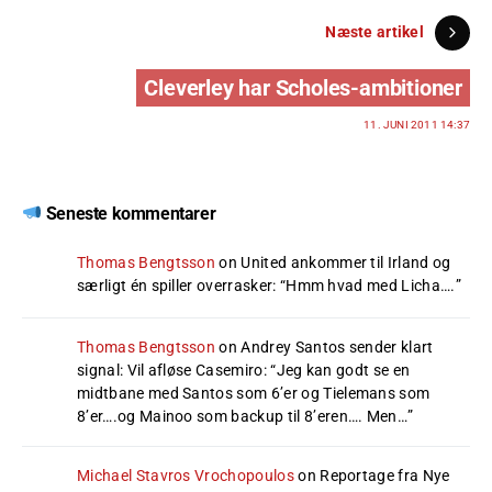
Næste artikel
Cleverley har Scholes-ambitioner
11. JUNI 2011 14:37
Seneste kommentarer
Thomas Bengtsson
on
United ankommer til Irland og
særligt én spiller overrasker
: “
Hmm hvad med Licha….
”
Thomas Bengtsson
on
Andrey Santos sender klart
signal: Vil afløse Casemiro
: “
Jeg kan godt se en
midtbane med Santos som 6’er og Tielemans som
8’er….og Mainoo som backup til 8’eren…. Men…
”
Michael Stavros Vrochopoulos
on
Reportage fra Nye