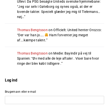
Ullevi: Da PSG besøgte Uniteds svenske hjemmebane
:
“
Jeg var selv i Gøteborg og synes også, at der er
lovende takter. Specielt glæder jeg mig til Tielemans…
nøj…
”
Thomas Bengtsson
on
Officielt: United henter Orozco
:
“
Der var han jo…..
Ham forventer jeg meget
af….kæmpe talent.
”
Thomas Bengtsson
on
Medie: Bayindir på vej til
Spanien
: “
Øv med alle de leje aftaler . Viser bare hvor
ringe der blev købt tidligere .
”
Log ind
Brugernavn eller e-mail